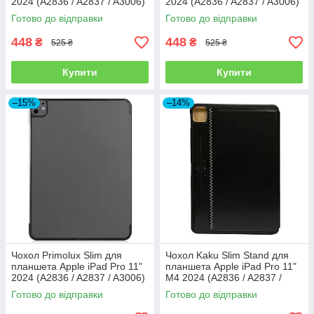
2024 (A2836 / A2837 / A3006)
2024 (A2836 / A2837 / A3006)
- Don’t Touch
- Nature
Готово до відправки
Готово до відправки
448
448
₴
₴
525 ₴
525 ₴
Купити
Купити
–15%
–14%
Чохол Primolux Slim для
Чохол Kaku Slim Stand для
планшета Apple iPad Pro 11"
планшета Apple iPad Pro 11"
2024 (A2836 / A2837 / A3006)
M4 2024 (A2836 / A2837 /
- Grey
A3006) - Black
Готово до відправки
Готово до відправки