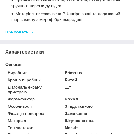
Кришка обкладинки складається в підставку для більш
зручного перегляду відео.
Матеріал: високоякісна PU-шкіра зовні та додатковий
шар захисту з мікрофібри всередині.
Приховати
Характеристики
Основні
Виробник
Primolux
Країна виробник
Китай
Діагональ екрану
11"
пристрою
Форм-фактор
Чохол
Особливості
З підставкою
Фіксація пристрою
Замикання
Матеріал
Штучна шкіра
Тип застежки
Магніт