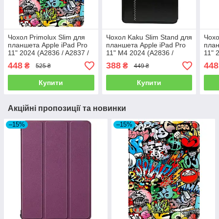
Чохол Primolux Slim для
Чохол Kaku Slim Stand для
Чохо
планшета Apple iPad Pro
планшета Apple iPad Pro
план
11" 2024 (A2836 / A2837 /
11" M4 2024 (A2836 /
11" 
A3006) - Graffiti
A2837 / A3006) - Black
A290
448
388
448
₴
₴
525 ₴
449 ₴
Купити
Купити
Акційні пропозиції та новинки
–15%
–15%