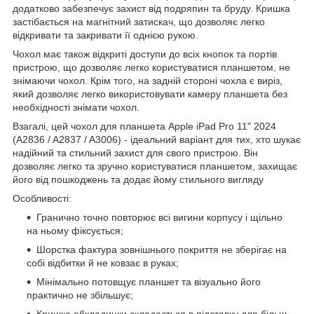
додатково забезпечує захист від подряпин та бруду. Кришка
застібається на магнітний затискач, що дозволяє легко
відкривати та закривати її однією рукою.
Чохол має також відкриті доступи до всіх кнопок та портів
пристрою, що дозволяє легко користуватися планшетом, не
знімаючи чохол. Крім того, на задній стороні чохла є виріз,
який дозволяє легко використовувати камеру планшета без
необхідності знімати чохол.
Взагалі, цей чохол для планшета Apple iPad Pro 11" 2024
(A2836 / A2837 / A3006) - ідеальний варіант для тих, хто шукає
надійний та стильний захист для свого пристрою. Він
дозволяє легко та зручно користуватися планшетом, захищає
його від пошкоджень та додає йому стильного вигляду
Особливості:
Гранично точно повторює всі вигини корпусу і щільно
на ньому фіксується;
Шорстка фактура зовнішнього покриття не зберігає на
собі відбитки й не ковзає в руках;
Мінімально потовщує планшет та візуально його
практично не збільшує;