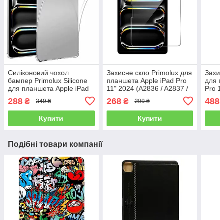
Силіконовий чохол
Захисне скло Primolux для
Захи
бампер Primolux Silicone
планшета Apple iPad Pro
для 
для планшета Apple iPad
11" 2024 (A2836 / A2837 /
Pro 
Pro 11" 2024 (A2836 /
A3006)
A283
288
268
488
₴
₴
349 ₴
299 ₴
A2837 / A3006) - Clear
Купити
Купити
Подібні товари компанії