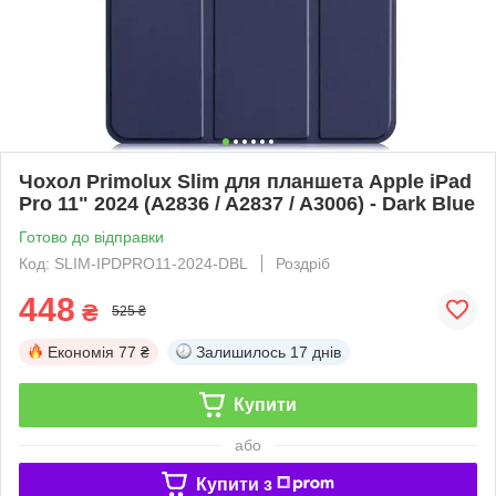
Чохол Primolux Slim для планшета Apple iPad
Pro 11" 2024 (A2836 / A2837 / A3006) - Dark Blue
Готово до відправки
Код: SLIM-IPDPRO11-2024-DBL
Роздріб
448
₴
525 ₴
Економія
77 ₴
Залишилось
17 днів
Купити
або
Купити з