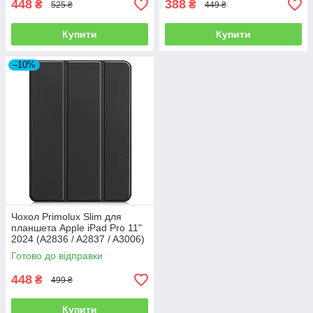
448
388
₴
₴
525 ₴
449 ₴
Купити
Купити
–10%
Чохол Primolux Slim для
планшета Apple iPad Pro 11"
2024 (A2836 / A2837 / A3006)
- Black
Готово до відправки
448
₴
499 ₴
Купити