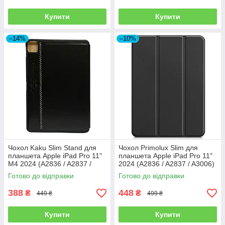
Купити
Купити
–14%
–10%
Чохол Kaku Slim Stand для
Чохол Primolux Slim для
планшета Apple iPad Pro 11"
планшета Apple iPad Pro 11"
M4 2024 (A2836 / A2837 /
2024 (A2836 / A2837 / A3006)
A3006) - Black
- Black
Готово до відправки
Готово до відправки
388
448
₴
₴
449 ₴
499 ₴
Купити
Купити