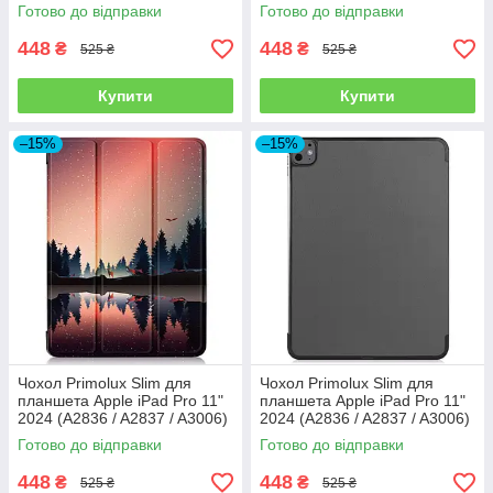
- Graffiti
- Don’t Touch
Готово до відправки
Готово до відправки
448
448
₴
₴
525 ₴
525 ₴
Купити
Купити
–15%
–15%
Чохол Primolux Slim для
Чохол Primolux Slim для
планшета Apple iPad Pro 11"
планшета Apple iPad Pro 11"
2024 (A2836 / A2837 / A3006)
2024 (A2836 / A2837 / A3006)
- Nature
- Grey
Готово до відправки
Готово до відправки
448
448
₴
₴
525 ₴
525 ₴