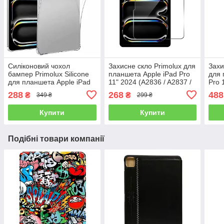
Силіконовий чохол
Захисне скло Primolux для
Захи
бампер Primolux Silicone
планшета Apple iPad Pro
для 
для планшета Apple iPad
11" 2024 (A2836 / A2837 /
Pro 
Pro 11" 2024 (A2836 /
A3006)
A283
288
268
488
₴
₴
349 ₴
299 ₴
A2837 / A3006) - Clear
Купити
Купити
Подібні товари компанії