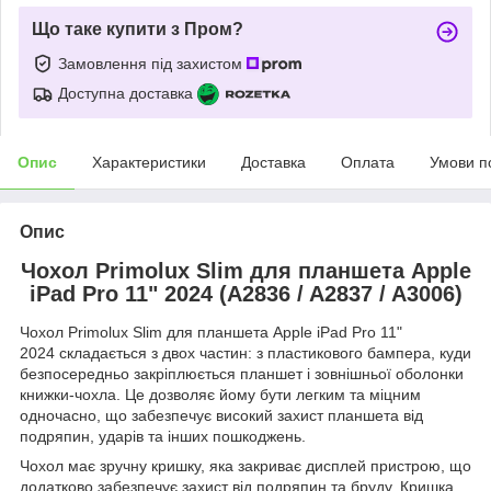
Що таке купити з Пром?
Замовлення під захистом
Доступна доставка
Опис
Характеристики
Доставка
Оплата
Умови п
Опис
Чохол Primolux Slim для планшета Apple
iPad Pro 11" 2024 (A2836 / A2837 / A3006)
Чохол Primolux Slim для планшета Apple iPad Pro 11"
2024 складається з двох частин: з пластикового бампера, куди
безпосередньо закріплюється планшет і зовнішньої оболонки
книжки-чохла. Це дозволяє йому бути легким та міцним
одночасно, що забезпечує високий захист планшета від
подряпин, ударів та інших пошкоджень.
Чохол має зручну кришку, яка закриває дисплей пристрою, що
додатково забезпечує захист від подряпин та бруду. Кришка