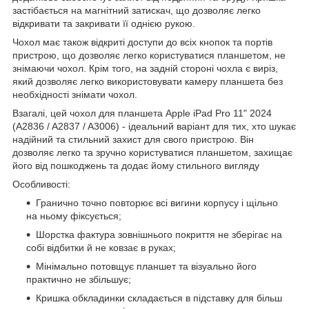
застібається на магнітний затискач, що дозволяє легко
відкривати та закривати її однією рукою.
Чохол має також відкриті доступи до всіх кнопок та портів
пристрою, що дозволяє легко користуватися планшетом, не
знімаючи чохол. Крім того, на задній стороні чохла є виріз,
який дозволяє легко використовувати камеру планшета без
необхідності знімати чохол.
Взагалі, цей чохол для планшета Apple iPad Pro 11" 2024
(A2836 / A2837 / A3006) - ідеальний варіант для тих, хто шукає
надійний та стильний захист для свого пристрою. Він
дозволяє легко та зручно користуватися планшетом, захищає
його від пошкоджень та додає йому стильного вигляду
Особливості:
Гранично точно повторює всі вигини корпусу і щільно
на ньому фіксується;
Шорстка фактура зовнішнього покриття не зберігає на
собі відбитки й не ковзає в руках;
Мінімально потовщує планшет та візуально його
практично не збільшує;
Кришка обкладинки складається в підставку для більш