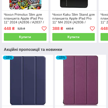
Чохол Primolux Slim для
Чохол Kaku Slim Stand для
Чохо
планшета Apple iPad Pro
планшета Apple iPad Pro
план
11" 2024 (A2836 / A2837 /
11" M4 2024 (A2836 /
11" 
A3006) - Graffiti
A2837 / A3006) - Black
A300
448
388
448
₴
₴
525 ₴
449 ₴
Купити
Купити
Акційні пропозиції та новинки
–15%
–15%