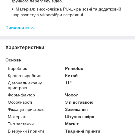
зручного перегляду відео.
Матеріал: високоякісна PU-шкіра зовні та додатковий
шар захисту з мікрофібри всередині.
Приховати
Характеристики
Основні
Виробник
Primolux
Країна виробник
Китай
Діагональ екрану
11"
пристрою
Форм-фактор
Чохол
Особливості
З підставкою
Фіксація пристрою
Замикання
Матеріал
Штучна шкіра
Тип застежки
Магніт
Візерунки і принти
Тваринні принти