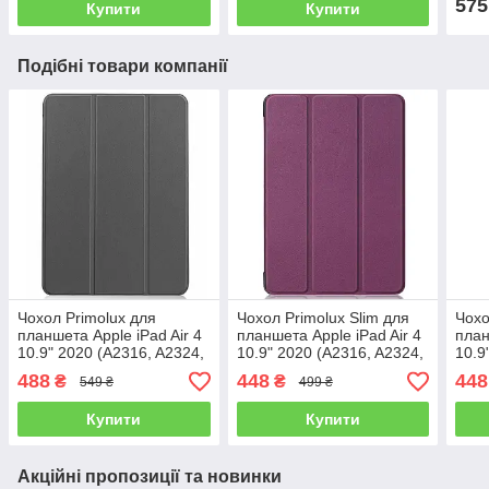
575
Купити
Купити
Подібні товари компанії
Чохол Primolux для
Чохол Primolux Slim для
Чохо
планшета Apple iPad Air 4
планшета Apple iPad Air 4
план
10.9" 2020 (A2316, A2324,
10.9" 2020 (A2316, A2324,
10.9
A2325, A2072) Stylus TPU
A2325, A2072) - Purple
A232
488
448
448
₴
₴
549 ₴
499 ₴
- Grey
Купити
Купити
Акційні пропозиції та новинки