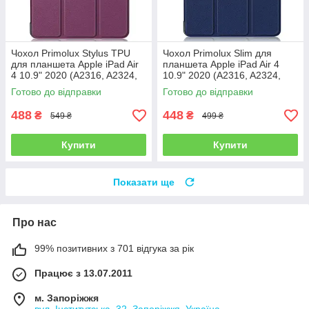
Чохол Primolux Stylus TPU
Чохол Primolux Slim для
для планшета Apple iPad Air
планшета Apple iPad Air 4
4 10.9" 2020 (A2316, A2324,
10.9" 2020 (A2316, A2324,
A2325, A2072) - Purple
A2325, A2072) - Dark Blue
Готово до відправки
Готово до відправки
488
448
₴
₴
549 ₴
499 ₴
Купити
Купити
Показати ще
Про нас
99% позитивних з 701 відгука за рік
Працює з 13.07.2011
м. Запоріжжя