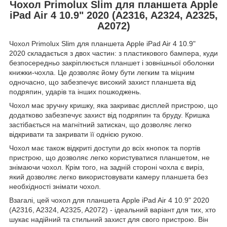
Чохол Primolux Slim для планшета Apple
iPad Air 4 10.9" 2020 (A2316, A2324, A2325,
A2072)
Чохол Primolux Slim для планшета Apple iPad Air 4 10.9"
2020 складається з двох частин: з пластикового бампера, куди
безпосередньо закріплюється планшет і зовнішньої оболонки
книжки-чохла. Це дозволяє йому бути легким та міцним
одночасно, що забезпечує високий захист планшета від
подряпин, ударів та інших пошкоджень.
Чохол має зручну кришку, яка закриває дисплей пристрою, що
додатково забезпечує захист від подряпин та бруду. Кришка
застібається на магнітний затискач, що дозволяє легко
відкривати та закривати її однією рукою.
Чохол має також відкриті доступи до всіх кнопок та портів
пристрою, що дозволяє легко користуватися планшетом, не
знімаючи чохол. Крім того, на задній стороні чохла є виріз,
який дозволяє легко використовувати камеру планшета без
необхідності знімати чохол.
Взагалі, цей чохол для планшета Apple iPad Air 4 10.9" 2020
(A2316, A2324, A2325, A2072) - ідеальний варіант для тих, хто
шукає надійний та стильний захист для свого пристрою. Він