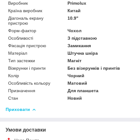
Виробник
Primolux
Країна виробник
Китай
Діагональ екрану
10.9"
пристрою
Форм-фактор
Чохол
Особливості
З підставкою
Фіксація пристрою
Замикання
Матеріал
Штучна шкіра
Тип застежки
Магніт
Візерунки і принти
Без візерунків і принтів
Колір
Чорний
Особливість кольору
Матовий
Призначення
Для планшета
Стан
Новий
Приховати
Умови доставки