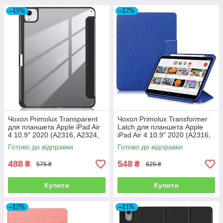
–15%
–12%
Чохол Primolux Transparent
Чохол Primolux Transformer
для планшета Apple iPad Air
Latch для планшета Apple
4 10.9" 2020 (A2316, A2324,
iPad Air 4 10.9" 2020 (A2316,
A2325, A2072) - Black/Clear
A2324, A2325, A2072) - Blue
Готово до відправки
Готово до відправки
488
548
₴
₴
575 ₴
625 ₴
Купити
Купити
–12%
–11%