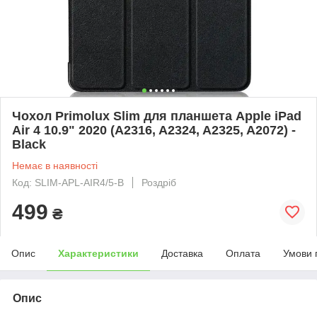
Чохол Primolux Slim для планшета Apple iPad
Air 4 10.9" 2020 (A2316, A2324, A2325, A2072) -
Black
Немає в наявності
Код: SLIM-APL-AIR4/5-B
Роздріб
499
₴
Опис
Характеристики
Доставка
Оплата
Умови 
Опис