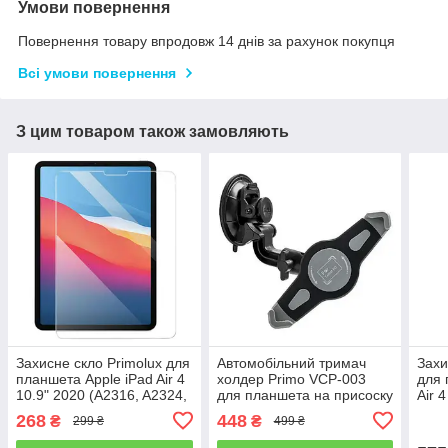
Умови повернення
Повернення товару впродовж 14 днів за рахунок покупця
Всі умови повернення
З цим товаром також замовляють
Захисне скло Primolux для
Автомобільний тримач
Захи
планшета Apple iPad Air 4
холдер Primo VCP-003
для 
10.9" 2020 (A2316, A2324,
для планшета на присоску
Air 4
A2325, A2072)
- Black
10.9
268
448
₴
₴
299 ₴
499 ₴