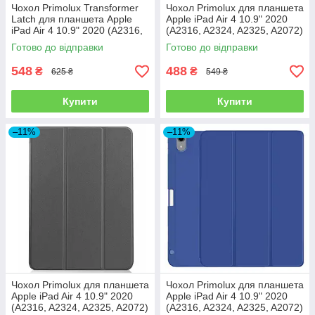
Чохол Primolux Transformer
Чохол Primolux для планшета
Latch для планшета Apple
Apple iPad Air 4 10.9" 2020
iPad Air 4 10.9" 2020 (A2316,
(A2316, A2324, A2325, A2072)
A2324, A2325, A2072) - Pink
Stylus TPU - Black
Готово до відправки
Готово до відправки
548
488
₴
₴
625 ₴
549 ₴
Купити
Купити
–11%
–11%
Чохол Primolux для планшета
Чохол Primolux для планшета
Apple iPad Air 4 10.9" 2020
Apple iPad Air 4 10.9" 2020
(A2316, A2324, A2325, A2072)
(A2316, A2324, A2325, A2072)