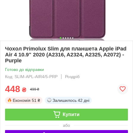
Чохол Primolux Slim для планшета Apple iPad
Air 4 10.9" 2020 (A2316, A2324, A2325, A2072) -
Purple
Готово до відправки
Код: SLIM-APL-AIR4/5-PRP
Роздріб
448
₴
499 ₴
Економія
51 ₴
Залишилось
42 дні
Купити
або