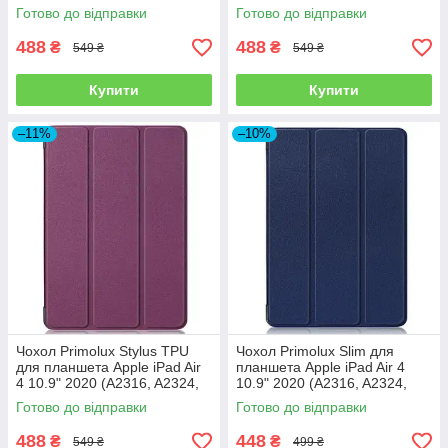
Stylus TPU - Grey
Stylus TPU - Blue
Готово до відправки
Готово до відправки
488
488
₴
₴
549 ₴
549 ₴
Купити
Купити
–11%
–10%
Чохол Primolux Stylus TPU
Чохол Primolux Slim для
для планшета Apple iPad Air
планшета Apple iPad Air 4
4 10.9" 2020 (A2316, A2324,
10.9" 2020 (A2316, A2324,
A2325, A2072) - Purple
A2325, A2072) - Dark Blue
Готово до відправки
Готово до відправки
488
448
₴
₴
549 ₴
499 ₴