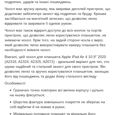
подряпин, ударів та інших пошкоджень.
Чохол має зручну кришку, яка закриває дисплей пристрою, що
додатково забезпечує захист від подряпин та бруду. Кришка
застібається на магнітний затискач, що дозволяє легко
відкривати та закривати її однією рукою.
Чохол має також відкриті доступи до всіх кнопок та портів
пристрою, що дозволяє легко користуватися планшетом, не
знімаючи чохол. Крім того, на задній стороні чохла є виріз,
який дозволяє легко використовувати камеру планшета без
необхідності знімати чохол.
Взагалі, цей чохол для планшета Apple iPad Air 4 10.9" 2020
(A2316, A2324, A2325, A2072) - ідеальний варіант для тих, хто
шукає надійний та стильний захист для свого пристрою. Він
дозволяє легко та зручно користуватися планшетом, захищає
його від пошкоджень та додає йому стильного вигляду
Особливості:
Гранично точно повторює всі вигини корпусу і щільно
на ньому фіксується;
Шорстка фактура зовнішнього покриття не зберігає на
собі відбитки й не ковзає в руках;
Мінімально потовщує планшет та візуально його