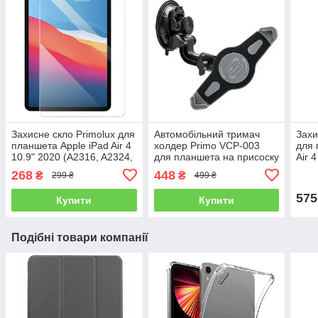
Захисне скло Primolux для
Автомобільний тримач
Захи
планшета Apple iPad Air 4
холдер Primo VCP-003
для 
10.9" 2020 (A2316, A2324,
для планшета на присоску
Air 4
A2325, A2072)
- Black
10.9
268
448
₴
₴
299 ₴
499 ₴
575
Купити
Купити
Подібні товари компанії