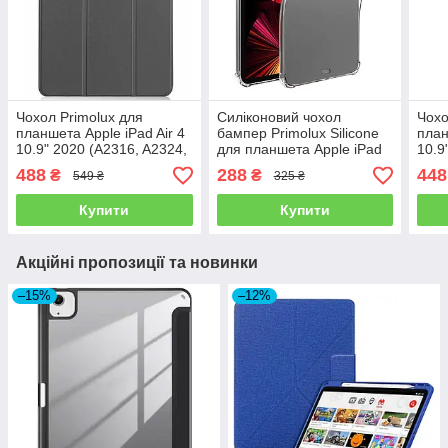
Чохол Primolux для
Силіконовий чохол
Чохо
планшета Apple iPad Air 4
бампер Primolux Silicone
план
10.9" 2020 (A2316, A2324,
для планшета Apple iPad
10.9
A2325, A2072) Stylus TPU
Air 4 10.9" 2020 (A2316,
A232
488
288
448
₴
₴
549 ₴
325 ₴
- Grey
A2324, A2325, A2072) -
Clear
Купити
Купити
Акційні пропозиції та новинки
–15%
–12%