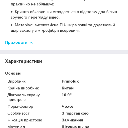
практично не збільшує;
Кришка обкладинки складається в підставку для більш
зручного перегляду відео.
Матеріал: високоякісна PU-шкіра зовні та додатковий
шар захисту з мікрофібри всередині.
Приховати
Характеристики
Основні
Виробник
Primolux
Країна виробник
Китай
Діагональ екрану
10.9"
пристрою
Форм-фактор
Чохол
Особливості
З підставкою
Фіксація пристрою
Замикання
Матеріал
Штучна шкіра