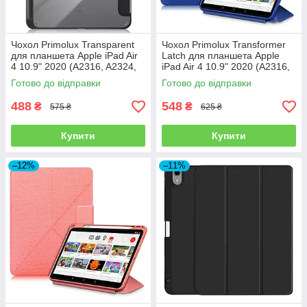
Чохол Primolux Transparent
Чохол Primolux Transformer
для планшета Apple iPad Air
Latch для планшета Apple
4 10.9" 2020 (A2316, A2324,
iPad Air 4 10.9" 2020 (A2316,
A2325, A2072) - Black/Clear
A2324, A2325, A2072) - Blue
Готово до відправки
Готово до відправки
488
548
₴
₴
575 ₴
625 ₴
Купити
Купити
–12%
–11%