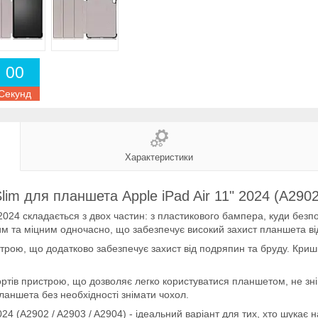
0
0
Секунд
Характеристики
lim для планшета Apple iPad Air 11" 2024 (A2902
 2024 складається з двох частин: з пластикового бампера, куди без
им та міцним одночасно, що забезпечує високий захист планшета ві
трою, що додатково забезпечує захист від подряпин та бруду. Кришк
портів пристрою, що дозволяє легко користуватися планшетом, не зні
ланшета без необхідності знімати чохол.
024 (A2902 / A2903 / A2904) - ідеальний варіант для тих, хто шукає 