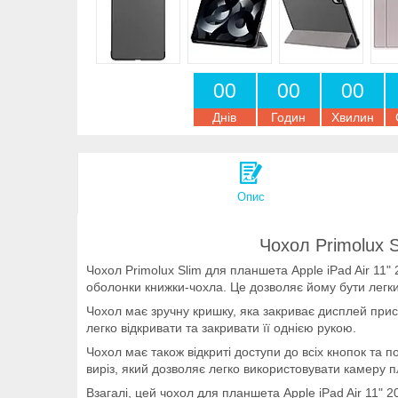
0
0
0
0
0
0
Днів
Годин
Хвилин
Опис
Чохол Primolux S
Чохол Primolux Slim для планшета Apple iPad Air 11"
оболонки книжки-чохла. Це дозволяє йому бути легк
Чохол має зручну кришку, яка закриває дисплей прис
легко відкривати та закривати її однією рукою.
Чохол має також відкриті доступи до всіх кнопок та 
виріз, який дозволяє легко використовувати камеру п
Взагалі, цей чохол для планшета Apple iPad Air 11" 2