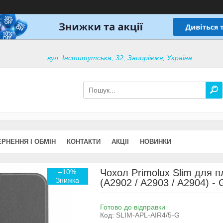
вул. Інститутська, 32, Запоріжжя, Україна
РНЕННЯ І ОБМІН
КОНТАКТИ
АКЦІІ
НОВИНКИ
Чохол Primolux Slim для п
–10%
(A2902 / A2903 / A2904) - 
Готово до відправки
Код:
SLIM-APL-AIR4/5-G