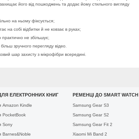
 захищає його від пошкоджень та додає йому стильного вигляду
ільно на ньому фіксується;
є на собі відбитки й не ковзає в руках;
 практично не збільшує;
 більш зручного перегляду відео.
ковий шар захисту з мікрофібри всередині.
ДЛЯ ЕЛЕКТРОННИХ КНИГ
РЕМЕНЦІ ДО SMART WATCH
я Amazon Kindle
Samsung Gear S3
я PocketBook
Samsung Gear S2
я Sony
Samsung Gear Fit 2
я Barnes&Noble
Xiaomi Mi Band 2