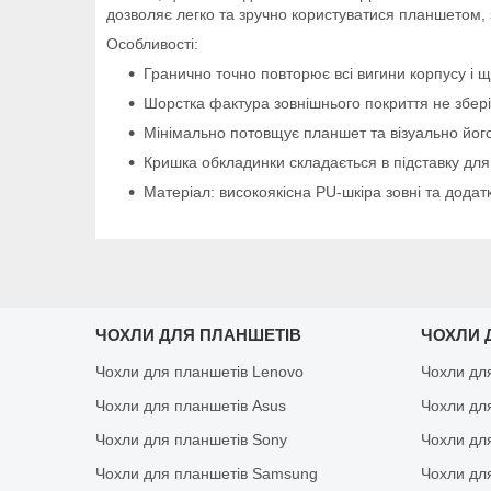
дозволяє легко та зручно користуватися планшетом,
Особливості:
Гранично точно повторює всі вигини корпусу і щ
Шорстка фактура зовнішнього покриття не зберіга
Мінімально потовщує планшет та візуально його
Кришка обкладинки складається в підставку для
Матеріал: високоякісна PU-шкіра зовні та додат
ЧОХЛИ ДЛЯ ПЛАНШЕТІВ
ЧОХЛИ 
Чохли для планшетів Lenovo
Чохли дл
Чохли для планшетів Asus
Чохли дл
Чохли для планшетів Sony
Чохли дл
Чохли для планшетів Samsung
Чохли дл