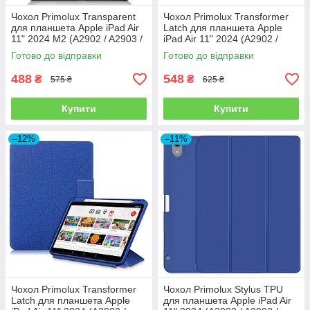
Чохол Primolux Transparent
Чохол Primolux Transformer
для планшета Apple iPad Air
Latch для планшета Apple
11" 2024 M2 (A2902 / A2903 /
iPad Air 11" 2024 (A2902 /
A2904) - Black/Clear
A2903 / A2904) - Pink
Готово до відправки
Готово до відправки
488
548
₴
₴
575 ₴
625 ₴
Купити
Купити
–12%
–11%
Чохол Primolux Transformer
Чохол Primolux Stylus TPU
Latch для планшета Apple
для планшета Apple iPad Air