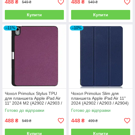
488
488
₴
₴
549 ₴
549 ₴
Купити
Купити
–11%
–10%
Чохол Primolux Stylus TPU
Чохол Primolux Slim для
для планшета Apple iPad Air
планшета Apple iPad Air 11"
11" 2024 M2 (A2902 / A2903 /
2024 (A2902 / A2903 / A2904)
A2904) - Purple
- Dark Blue
Готово до відправки
Готово до відправки
488
448
₴
₴
549 ₴
499 ₴
Купити
Купити