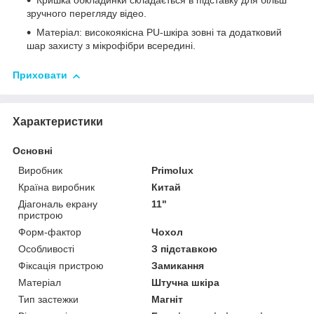
Кришка обкладинки складається в підставку для більш
зручного перегляду відео.
Матеріал: високоякісна PU-шкіра зовні та додатковий
шар захисту з мікрофібри всередині.
Приховати
Характеристики
Основні
Виробник
Primolux
Країна виробник
Китай
Діагональ екрану
11"
пристрою
Форм-фактор
Чохол
Особливості
З підставкою
Фіксація пристрою
Замикання
Матеріал
Штучна шкіра
Тип застежки
Магніт