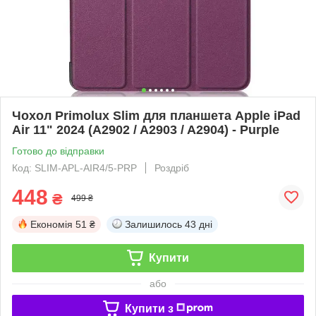
Чохол Primolux Slim для планшета Apple iPad
Air 11" 2024 (A2902 / A2903 / A2904) - Purple
Готово до відправки
Код: SLIM-APL-AIR4/5-PRP
Роздріб
448
₴
499 ₴
Економія
51 ₴
Залишилось
43 дні
Купити
або
Купити з