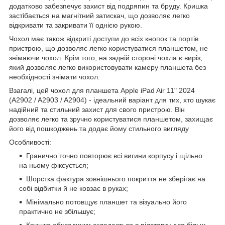
додатково забезпечує захист від подряпин та бруду. Кришка
застібається на магнітний затискач, що дозволяє легко
відкривати та закривати її однією рукою.
Чохол має також відкриті доступи до всіх кнопок та портів
пристрою, що дозволяє легко користуватися планшетом, не
знімаючи чохол. Крім того, на задній стороні чохла є виріз,
який дозволяє легко використовувати камеру планшета без
необхідності знімати чохол.
Взагалі, цей чохол для планшета Apple iPad Air 11" 2024
(A2902 / A2903 / A2904) - ідеальний варіант для тих, хто шукає
надійний та стильний захист для свого пристрою. Він
дозволяє легко та зручно користуватися планшетом, захищає
його від пошкоджень та додає йому стильного вигляду
Особливості:
Гранично точно повторює всі вигини корпусу і щільно
на ньому фіксується;
Шорстка фактура зовнішнього покриття не зберігає на
собі відбитки й не ковзає в руках;
Мінімально потовщує планшет та візуально його
практично не збільшує;