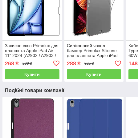
Захисне скло Primolux для
Силіконовий чохол
Кабе
планшета Apple iPad Air
бампер Primolux Silicone
Type
11" 2024 (A2902 / A2903 /
для планшета Apple iPad
60W 
A2904)
Air 11" 2024
268
288
148
₴
₴
299 ₴
325 ₴
(A2902/A2903/A2904) -
Clear
Купити
Купити
Подібні товари компанії