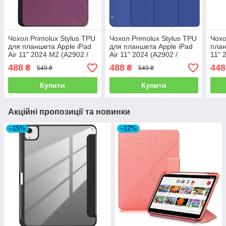
Чохол Primolux Stylus TPU
Чохол Primolux Stylus TPU
Чохо
для планшета Apple iPad
для планшета Apple iPad
план
Air 11" 2024 M2 (A2902 /
Air 11" 2024 (A2902 /
11" 
A2903 / A2904) - Purple
A2903 / A2904) - Blue
A290
488
488
448
₴
₴
549 ₴
549 ₴
Купити
Купити
Акційні пропозиції та новинки
–15%
–12%