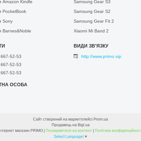
я Amazon Kindle
Samsung Gear S3
я PocketBook
Samsung Gear S2
я Sony
Samsung Gear Fit 2
я Barnes&Noble
Xiaomi Mi Band 2
 667-52-53
http://www.primo.vip
 667-52-53
 667-52-53
Сайт створений на маркетплейсі
Prom.ua
Продавець на Bigl.ua
Інтернет магазин PRIMO |
Поскаржитися на контент
|
Політика конфіденційност
Select Language
▼