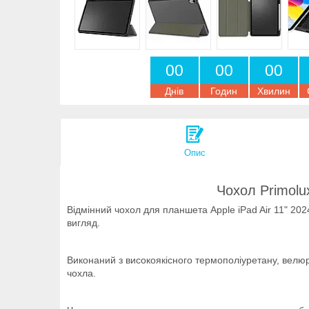
0
0
0
0
0
0
Днів
Годин
Хвилин
Опис
Чохол Primolux
Відмінний чохол для планшета Apple iPad Air 11" 202
вигляд.
Виконаний з високоякісного термополіуретану, велюр
чохла.