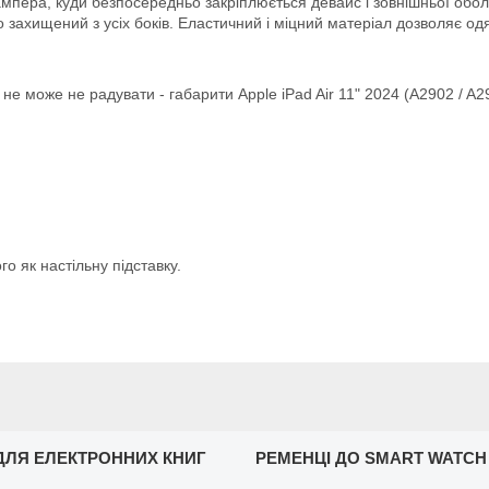
ампера, куди безпосередньо закріплюється девайс і зовнішньої обо
 захищений з усіх боків. Еластичний і міцний матеріал дозволяє одя
е може не радувати - габарити Apple iPad Air 11" 2024 (A2902 / A29
о як настільну підставку.
ДЛЯ ЕЛЕКТРОННИХ КНИГ
РЕМЕНЦІ ДО SMART WATCH