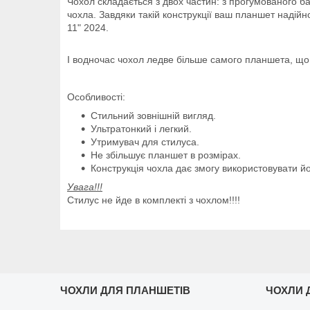
Чохол складається з двох частин: з прогумованого б
чохла. Завдяки такій конструкції ваш планшет надійно
11" 2024.
І водночас чохол ледве більше самого планшета, що н
Особливості:
Стильний зовнішній вигляд.
Ультратонкий і легкий.
Утримувач для стилуса.
Не збільшує планшет в розмірах.
Конструкція чохла дає змогу використовувати йог
Увага!!!
Стилус не йде в комплекті з чохлом!!!!
ЧОХЛИ ДЛЯ ПЛАНШЕТІВ
ЧОХЛИ 