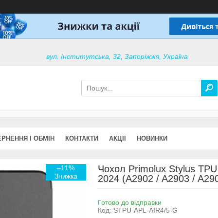
вул. Інститутська, 32, Запоріжжя, Україна
РНЕННЯ І ОБМІН
КОНТАКТИ
АКЦІІ
НОВИНКИ
Чохол Primolux Stylus TPU
–11%
2024 (A2902 / A2903 / A290
Готово до відправки
Код:
STPU-APL-AIR4/5-G