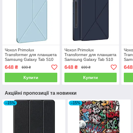
Чохол Primolux
Чохол Primolux
Чохо
Transformer для планшета
Transformer для планшета
Tran
Samsung Galaxy Tab S10
Samsung Galaxy Tab S10
Sams
Plus 12.4" (SM-X820 / SM-
Plus 12.4" (SM-X820 / SM-
Plus
648
648
648
₴
₴
699 ₴
699 ₴
X826) - Sky Blue
X826) - Dark Blue
X826
Купити
Купити
Акційні пропозиції та новинки
–15%
–15%