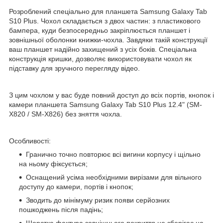
Розроблений спеціально для планшета Samsung Galaxy Tab
S10 Plus. Чохол складається з двох частин: з пластикового
бампера, куди безпосередньо закріплюється планшет і
зовнішньої оболонки книжки-чохла. Завдяки такій конструкції
ваш планшет надійно захищений з усіх боків. Спеціальна
конструкція кришки, дозволяє використовувати чохол як
підставку для зручного перегляду відео.
З цим чохлом у вас буде повний доступ до всіх портів, кнопок і
камери планшета Samsung Galaxy Tab S10 Plus 12.4" (SM-
X820 / SM-X826) без зняття чохла.
Особливості:
Гранично точно повторює всі вигини корпусу і щільно
на ньому фіксується;
Оснащений усіма необхідними вирізами для вільного
доступу до камери, портів і кнопок;
Зводить до мінімуму ризик появи серйозних
пошкоджень після падінь;