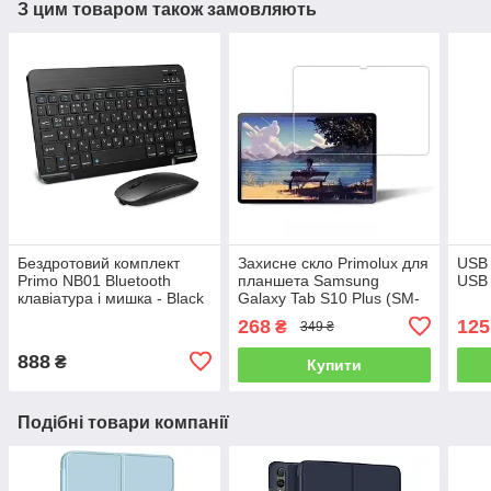
З цим товаром також замовляють
Бездротовий комплект
Захисне скло Primolux для
USB 
Primo NB01 Bluetooth
планшета Samsung
USB 
клавіатура і мишка - Black
Galaxy Tab S10 Plus (SM-
X820 / SM-X826)
268
125
₴
349 ₴
888
₴
Купити
Подібні товари компанії