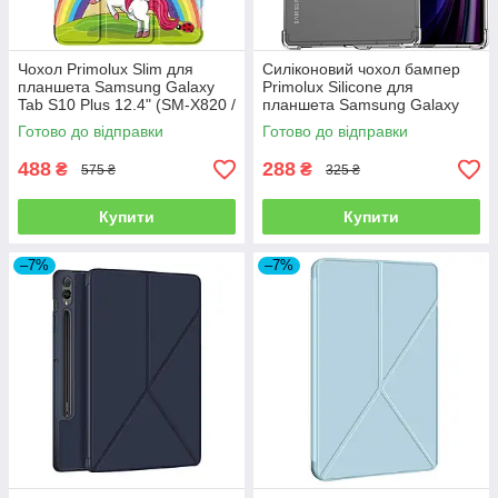
Чохол Primolux Slim для
Силіконовий чохол бампер
планшета Samsung Galaxy
Primolux Silicone для
Tab S10 Plus 12.4" (SM-X820 /
планшета Samsung Galaxy
SM-X826) - Unicorn
Tab S10 Plus (SM-X826 / SM-
Готово до відправки
Готово до відправки
X820) - Clear
488
288
₴
₴
575 ₴
325 ₴
Купити
Купити
–7%
–7%