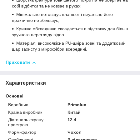
Шорстка фактура зовнішнього покриття не зберігає на
собі відбитки та не ковзає в руках;
Мінімально потовщує планшет і візуально його
практично не збільшує;
Кришка обкладинки складається в підставку для більш
зручного перегляду відео.
Матеріал: високоякісна PU-шкіра зовні та додатковий
шар захисту з мікрофібри всередині.
Приховати
Характеристики
Основні
Виробник
Primolux
Країна виробник
Китай
Діагональ екрану
12.4
пристрою
Форм-фактор
Чохол
Особливості
З підставкою