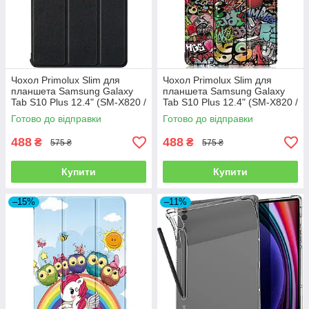
Чохол Primolux Slim для
Чохол Primolux Slim для
планшета Samsung Galaxy
планшета Samsung Galaxy
Tab S10 Plus 12.4" (SM-X820 /
Tab S10 Plus 12.4" (SM-X820 /
SM-X826) - Black
SM-X826) - Graffiti
Готово до відправки
Готово до відправки
488
488
₴
₴
575 ₴
575 ₴
Купити
Купити
–15%
–11%