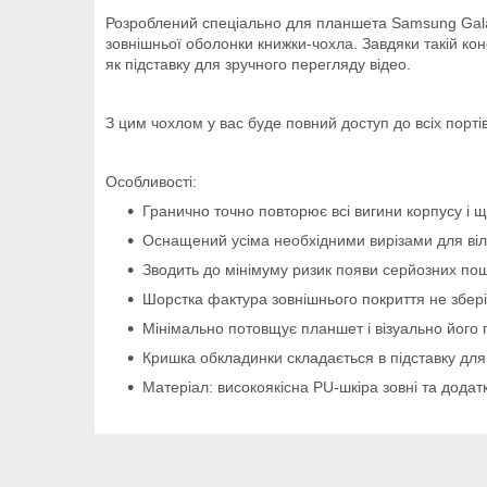
Розроблений спеціально для планшета Samsung Galax
зовнішньої оболонки книжки-чохла. Завдяки такій кон
як підставку для зручного перегляду відео.
З цим чохлом у вас буде повний доступ до всіх порті
Особливості:
Гранично точно повторює всі вигини корпусу і щ
Оснащений усіма необхідними вирізами для віль
Зводить до мінімуму ризик появи серйозних пош
Шорстка фактура зовнішнього покриття не зберіга
Мінімально потовщує планшет і візуально його 
Кришка обкладинки складається в підставку для
Матеріал: високоякісна PU-шкіра зовні та додат