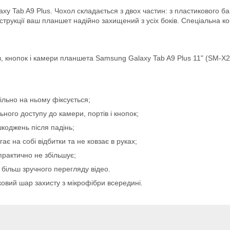
y Tab A9 Plus. Чохол складається з двох частин: з пластикового б
струкції ваш планшет надійно захищений з усіх боків. Спеціальна к
в, кнопок і камери планшета Samsung Galaxy Tab A9 Plus 11" (SM-X2
ільно на ньому фіксується;
ного доступу до камери, портів і кнопок;
коджень після падінь;
є на собі відбитки та не ковзає в руках;
практично не збільшує;
 більш зручного перегляду відео.
ковий шар захисту з мікрофібри всередині.