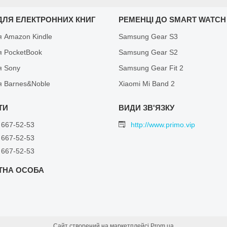
ДЛЯ ЕЛЕКТРОННИХ КНИГ
РЕМЕНЦІ ДО SMART WATCH
я Amazon Kindle
Samsung Gear S3
я PocketBook
Samsung Gear S2
я Sony
Samsung Gear Fit 2
я Barnes&Noble
Xiaomi Mi Band 2
 667-52-53
http://www.primo.vip
 667-52-53
 667-52-53
Сайт створений на маркетплейсі
Prom.ua