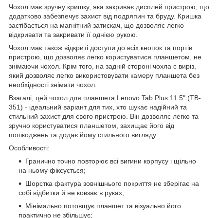
Чохол має зручну кришку, яка закриває дисплей пристрою, що
додатково забезпечує захист від подряпин та бруду. Кришка
застібається на магнітний затискач, що дозволяє легко
відкривати та закривати її однією рукою.
Чохол має також відкриті доступи до всіх кнопок та портів
пристрою, що дозволяє легко користуватися планшетом, не
знімаючи чохол. Крім того, на задній стороні чохла є виріз,
який дозволяє легко використовувати камеру планшета без
необхідності знімати чохол.
Взагалі, цей чохол для планшета Lenovo Tab Plus 11.5" (TB-
351) - ідеальний варіант для тих, хто шукає надійний та
стильний захист для свого пристрою. Він дозволяє легко та
зручно користуватися планшетом, захищає його від
пошкоджень та додає йому стильного вигляду
Особливості:
Гранично точно повторює всі вигини корпусу і щільно
на ньому фіксується;
Шорстка фактура зовнішнього покриття не зберігає на
собі відбитки й не ковзає в руках;
Мінімально потовщує планшет та візуально його
практично не збільшує;