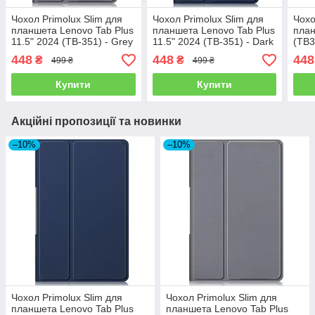
Чохол Primolux Slim для
Чохол Primolux Slim для
Чохо
планшета Lenovo Tab Plus
планшета Lenovo Tab Plus
план
11.5" 2024 (TB-351) - Grey
11.5" 2024 (TB-351) - Dark
(TB3
Blue
2024
448
448
448
₴
₴
499 ₴
499 ₴
Купити
Купити
Акційні пропозиції та новинки
–10%
–10%
Чохол Primolux Slim для
Чохол Primolux Slim для
планшета Lenovo Tab Plus
планшета Lenovo Tab Plus