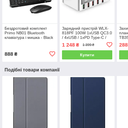
Бездротовий комплект
Зарядний пристрій WLX-
Захи
Primo NB01 Bluetooth
818PF 100W 1xUSB QC3.0
план
клавіатура і мишка - Black
/ 4xUSB / 1xPD Type-C /
TB35
бездротова зарядка Qi
1 248
288
₴
1 399 ₴
10W - White
888
₴
Купити
Подібні товари компанії