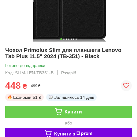
Чохол Primolux Slim для планшета Lenovo
Tab Plus 11.5" 2024 (TB-351) - Black
Готово до відправки
Код: SLIM-LEN-TB351-B
Роздріб
448
₴
499 ₴
Економія
51 ₴
Залишилось
14 днів
Купити
або
Купити з