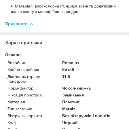
Матеріал: високоякісна PU-шкіра зовні та додатковий
шар захисту з мікрофібри всередині.
Приховати
Характеристики
Основні
Виробник
Primolux
Країна виробник
Китай
Діагональ екрану
11.5
пристрою
Форм-фактор
Чохол-книжка
Фіксація пристрою
Замикання
Матеріал
Пластик
Тип застежки
Магніт
Візерунки і принти
Без візерунків і принтів
Колір
Чорний