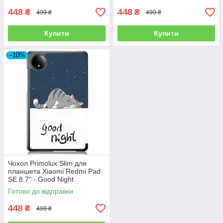
448
448
₴
₴
499 ₴
499 ₴
Купити
Купити
–10%
Чохол Primolux Slim для
планшета Xiaomi Redmi Pad
SE 8.7" - Good Night
Готово до відправки
448
₴
499 ₴