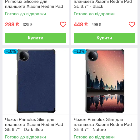
Primolux Silicone для
планшета Xiaomi Redmi Pad
планшета Xiaomi Redmi Pad
SE 8.7" - Black
SE 8.7" - Clear
Готово до відправки
Готово до відправки
288
448
₴
₴
325 ₴
499 ₴
Купити
Купити
–10%
–10%
Чохол Primolux Slim для
Чохол Primolux Slim для
планшета Xiaomi Redmi Pad
планшета Xiaomi Redmi Pad
SE 8.7" - Dark Blue
SE 8.7" - Nature
Готово до відправки
Готово до відправки