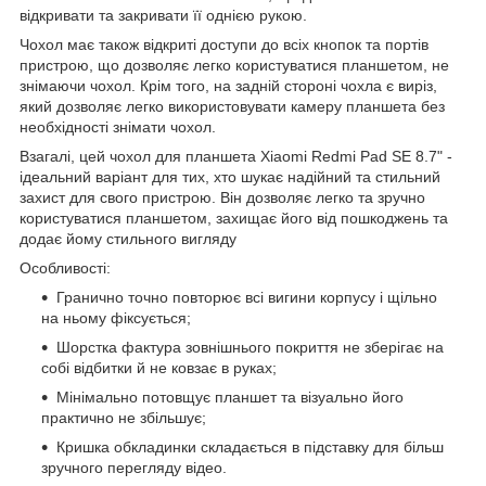
відкривати та закривати її однією рукою.
Чохол має також відкриті доступи до всіх кнопок та портів
пристрою, що дозволяє легко користуватися планшетом, не
знімаючи чохол. Крім того, на задній стороні чохла є виріз,
який дозволяє легко використовувати камеру планшета без
необхідності знімати чохол.
Взагалі, цей чохол для планшета Xiaomi Redmi Pad SE 8.7" -
ідеальний варіант для тих, хто шукає надійний та стильний
захист для свого пристрою. Він дозволяє легко та зручно
користуватися планшетом, захищає його від пошкоджень та
додає йому стильного вигляду
Особливості:
Гранично точно повторює всі вигини корпусу і щільно
на ньому фіксується;
Шорстка фактура зовнішнього покриття не зберігає на
собі відбитки й не ковзає в руках;
Мінімально потовщує планшет та візуально його
практично не збільшує;
Кришка обкладинки складається в підставку для більш
зручного перегляду відео.