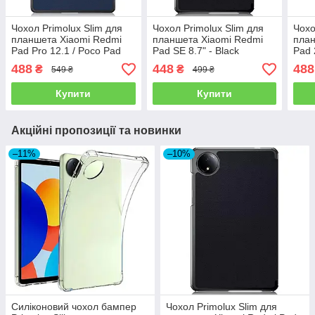
Чохол Primolux Slim для
Чохол Primolux Slim для
Чохо
планшета Xiaomi Redmi
планшета Xiaomi Redmi
план
Pad Pro 12.1 / Poco Pad
Pad SE 8.7" - Black
Pad 
12.1" - Dark Blue
Touc
488
448
488
₴
₴
549 ₴
499 ₴
Купити
Купити
Акційні пропозиції та новинки
–11%
–10%
Силіконовий чохол бампер
Чохол Primolux Slim для