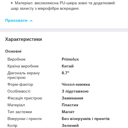
Матеріал: високоякісна PU-шкіра зовні та додатковий
шар захисту з мікрофібри всередині.
Приховати
Характеристики
Основні
Виробник
Primolux
Країна виробник
Китай
Діагональ екрану
8.7"
пристрою
Форм-фактор
Чохол-книжка
Особливості
З підставкою
Фіксація пристрою
Замикання
Матеріал
Пластик
Тип застежки
Магніт
Візерунки і принти
Без візерунків і принтів
Колір
Зелений