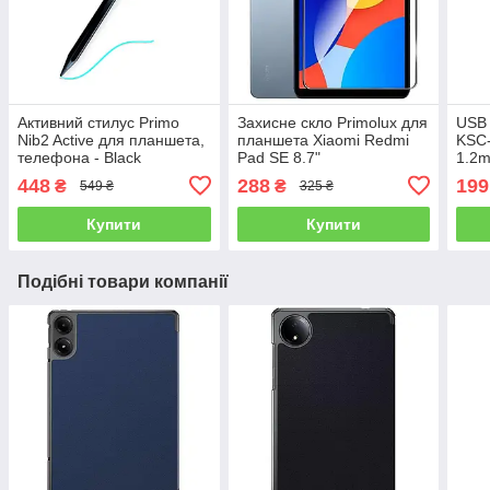
Активний стилус Primo
Захисне скло Primolux для
USB 
Nib2 Active для планшета,
планшета Xiaomi Redmi
KSC-
телефона - Black
Pad SE 8.7"
1.2m
448
288
199
₴
₴
549 ₴
325 ₴
Купити
Купити
Подібні товари компанії