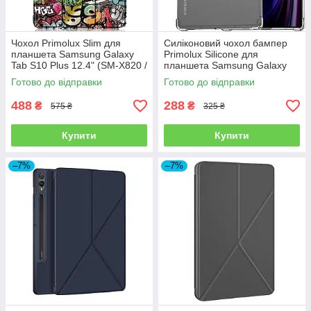
Чохол Primolux Slim для
Силіконовий чохол бампер
планшета Samsung Galaxy
Primolux Silicone для
Tab S10 Plus 12.4" (SM-X820 /
планшета Samsung Galaxy
SM-X826) - Graffiti
Tab S10 Plus (SM-X826 / SM-
Готово до відправки
Готово до відправки
X820) - Clear
488
288
₴
₴
575 ₴
325 ₴
Купити
Купити
–7%
–7%