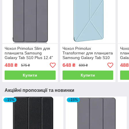
Чохол Primolux Slim для
Чохол Primolux
Чохо
планшета Samsung
Transformer для планшета
пла
Galaxy Tab S10 Plus 12.4"
Samsung Galaxy Tab S10
Gala
(SM-X820 / SM-X826) -
Plus 12.4" (SM-X820 / SM-
X810
488
648
488
₴
₴
575 ₴
699 ₴
Grey
X826) - Sky Blue
Blac
Купити
Купити
Акційні пропозиції та новинки
–15%
–15%