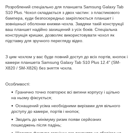
Розроблений спеціально для планшета Samsung Galaxy Tab
S10 Plus. Чохол складається з двох частин: з пластикового
бампера, куди безпосередньо закріплюється планшет і
зовнішньої оболонки книжки-чохла. Завдяки такій конструкції
ваш планшет надійно захищений з усіх боків. Спеціальна
конструкція кришки, дозволяє використовувати чохол як
підставку для зручного перегляду відео.
З цим чохлом у вас буде повний доступ до всіх портів, кнопок і
камери планшета Samsung Galaxy Tab S10 Plus 12.4" (SM-
X820 / SM-X826) без зняття чохла.
Особливості:
Гранично точно повторює всі вигини корпусу і щільно
на ньому фіксується;
Оснащений усіма необхідними вирізами для вільного
доступу до камери, портів і кнопок;
Зводить до мінімуму ризик появи серйозних
пошкоджень після падінь;