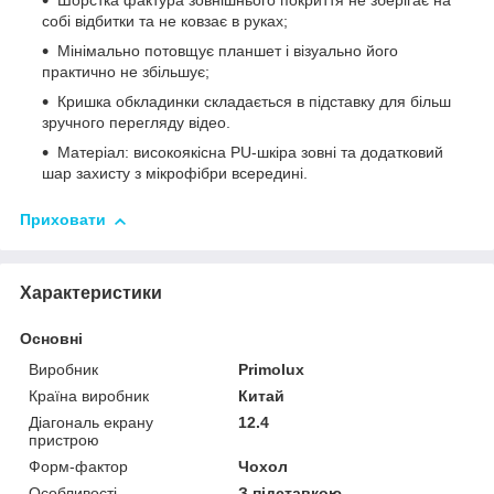
Шорстка фактура зовнішнього покриття не зберігає на
собі відбитки та не ковзає в руках;
Мінімально потовщує планшет і візуально його
практично не збільшує;
Кришка обкладинки складається в підставку для більш
зручного перегляду відео.
Матеріал: високоякісна PU-шкіра зовні та додатковий
шар захисту з мікрофібри всередині.
Приховати
Характеристики
Основні
Виробник
Primolux
Країна виробник
Китай
Діагональ екрану
12.4
пристрою
Форм-фактор
Чохол
Особливості
З підставкою