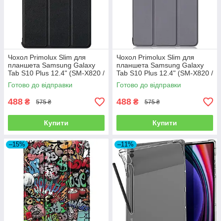
Чохол Primolux Slim для
Чохол Primolux Slim для
планшета Samsung Galaxy
планшета Samsung Galaxy
Tab S10 Plus 12.4" (SM-X820 /
Tab S10 Plus 12.4" (SM-X820 /
SM-X826) - Black
SM-X826) - Grey
Готово до відправки
Готово до відправки
488
488
₴
₴
575 ₴
575 ₴
Купити
Купити
–15%
–11%