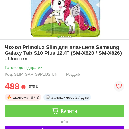
Чохол Primolux Slim для планшета Samsung
Galaxy Tab S10 Plus 12.4" (SM-X820 / SM-X826)
- Unicorn
Готово до відправки
Код: SLIM-SAM-S9PLUS-UNI
Роздріб
488
₴
575 ₴
Економія
87 ₴
Залишилось
27 днів
Купити
або