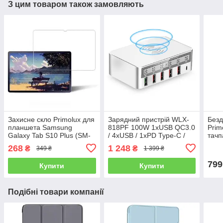
З цим товаром також замовляють
Захисне скло Primolux для
Зарядний пристрій WLX-
Безд
планшета Samsung
818PF 100W 1xUSB QC3.0
Prim
Galaxy Tab S10 Plus (SM-
/ 4xUSB / 1xPD Type-C /
тачп
X820 / SM-X826)
бездротова зарядка Qi
268
1 248
₴
₴
349 ₴
1 399 ₴
10W - White
799
Купити
Купити
Подібні товари компанії