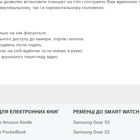
а дозволяє встановити планшет на стіл і послужити Вам відмінною п
ертикальному, так і в горизонтальному положенні.
ьно на нім фіксується;
ного доступу до камери, портів і кнопок;
оджень після падінь;
є на собі відбитки та не ковзає в руках;
 зручнішого перегляду відео.
ДЛЯ ЕЛЕКТРОННИХ КНИГ
РЕМЕНЦІ ДО SMART WATCH
я Amazon Kindle
Samsung Gear S3
я PocketBook
Samsung Gear S2