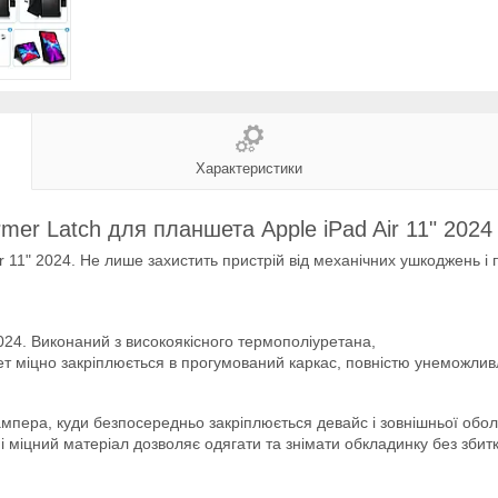
Характеристики
mer Latch для планшета Apple iPad Air 11" 2024
ir 11" 2024. Не лише захистить пристрій від механічних ушкоджень і
024. Виконаний з високоякісного термополіуретана,
шет міцно закріплюється в прогумований каркас, повністю унеможли
ампера, куди безпосередньо закріплюється девайс і зовнішньої оболо
 міцний матеріал дозволяє одягати та знімати обкладинку без збитку