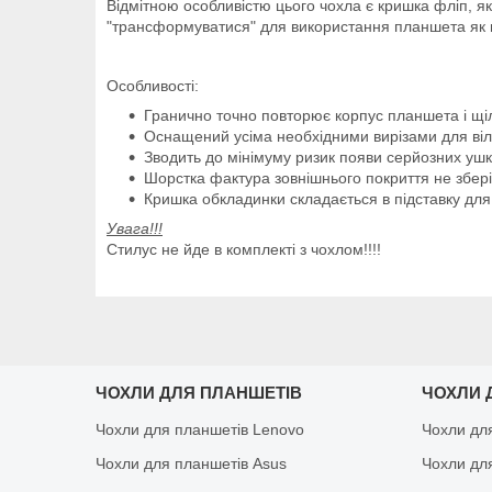
Відмітною особливістю цього чохла є кришка фліп, як
"трансформуватися" для використання планшета як в
Особливості:
Гранично точно повторює корпус планшета і щіл
Оснащений усіма необхідними вирізами для віль
Зводить до мінімуму ризик появи серйозних ушк
Шорстка фактура зовнішнього покриття не зберіга
Кришка обкладинки складається в підставку для
Увага!!!
Стилус не йде в комплекті з чохлом!!!!
ЧОХЛИ ДЛЯ ПЛАНШЕТІВ
ЧОХЛИ 
Чохли для планшетів Lenovo
Чохли дл
Чохли для планшетів Asus
Чохли дл