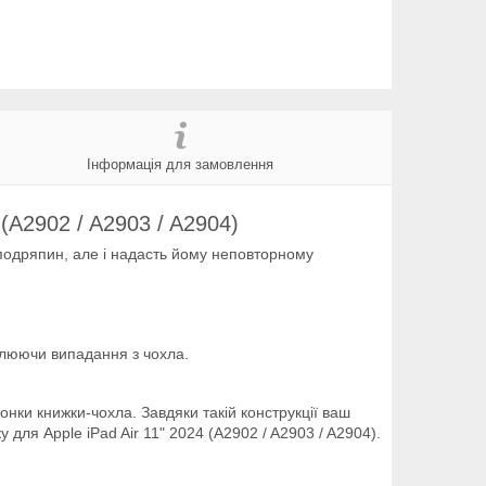
Інформація для замовлення
 (A2902 / A2903 / A2904)
 подряпин, але і надасть йому неповторному
влюючи випадання з чохла.
нки книжки-чохла. Завдяки такій конструкції ваш
 для Apple iPad Air 11" 2024 (A2902 / A2903 / A2904).