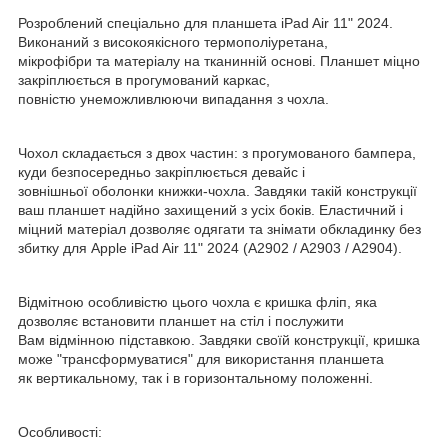
Розроблений спеціально для планшета iPad Air 11" 2024.
Виконаний з високоякісного термополіуретана,
мікрофібри та матеріалу на тканинній основі. Планшет міцно
закріплюється в прогумований каркас,
повністю унеможливлюючи випадання з чохла.
Чохол складається з двох частин: з прогумованого бампера,
куди безпосередньо закріплюється девайс і
зовнішньої оболонки книжки-чохла. Завдяки такій конструкції
ваш планшет надійно захищений з усіх боків. Еластичний і
міцний матеріал дозволяє одягати та знімати обкладинку без
збитку для Apple iPad Air 11" 2024 (A2902 / A2903 / A2904).
Відмітною особливістю цього чохла є кришка фліп, яка
дозволяє встановити планшет на стіл і послужити
Вам відмінною підставкою. Завдяки своїй конструкції, кришка
може "трансформуватися" для використання планшета
як вертикальному, так і в горизонтальному положенні.
Особливості: