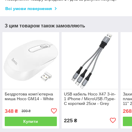
Всі умови повернення
З цим товаром також замовляють
Бездротова комп'ютерна
USB кабель Hoco X47 3-in-
Захи
миша Hoco GM14 - White
1 iPhone / MicroUSB /Type-
план
C короткий 25см - Grey
11" 
A290
348
268
₴
399 ₴
225
₴
Купити