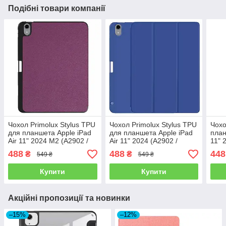
Подібні товари компанії
Чохол Primolux Stylus TPU
Чохол Primolux Stylus TPU
Чохо
для планшета Apple iPad
для планшета Apple iPad
план
Air 11" 2024 M2 (A2902 /
Air 11" 2024 (A2902 /
11" 
A2903 / A2904) - Purple
A2903 / A2904) - Blue
A290
488
488
448
₴
₴
549 ₴
549 ₴
Купити
Купити
Акційні пропозиції та новинки
–15%
–12%