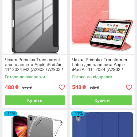
Чохол Primolux Transparent
Чохол Primolux Transformer
для планшета Apple iPad Air
Latch для планшета Apple
11" 2024 M2 (A2902 / A2903 /
iPad Air 11" 2024 (A2902 /
A2904) - Black/Clear
A2903 / A2904) - Pink
Готово до відправки
Готово до відправки
488
548
₴
₴
575 ₴
625 ₴
Купити
Купити
–11%
–11%