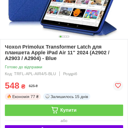
Чохол Primolux Transformer Latch для
планшета Apple iPad Air 11" 2024 (A2902 /
A2903 / A2904) - Blue
Готово до відправки
Код: TRFL-APL-AIR4/5-BLU
Роздріб
548
₴
625 ₴
Економія
77 ₴
Залишилось
15 днів
Купити
або