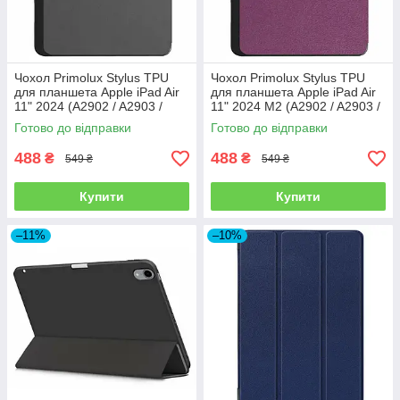
Чохол Primolux Stylus TPU
Чохол Primolux Stylus TPU
для планшета Apple iPad Air
для планшета Apple iPad Air
11" 2024 (A2902 / A2903 /
11" 2024 M2 (A2902 / A2903 /
A2904) - Grey
A2904) - Purple
Готово до відправки
Готово до відправки
488
488
₴
₴
549 ₴
549 ₴
Купити
Купити
–11%
–10%