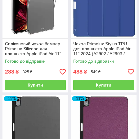
Силіконовий чохол бампер
Чохол Primolux Stylus TPU
Primolux Silicone для
для планшета Apple iPad Air
планшета Apple iPad Air 11"
11" 2024 (A2902 / A2903 /
2024 (A2902/A2903/A2904) -
A2904) - Blue
Готово до відправки
Готово до відправки
Clear
288
488
₴
₴
325 ₴
549 ₴
Купити
Купити
–11%
–11%