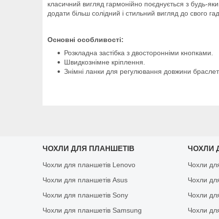
класичний вигляд гармонійно поєднується з будь-яким
додати більш солідний і стильний вигляд до свого га
Основні особливості:
Розкладна застібка з двосторонніми кнопками.
Швидкознімне кріплення.
Знімні ланки для регулювання довжини браслет
ЧОХЛИ ДЛЯ ПЛАНШЕТІВ
ЧОХЛИ 
Чохли для планшетів Lenovo
Чохли дл
Чохли для планшетів Asus
Чохли дл
Чохли для планшетів Sony
Чохли дл
Чохли для планшетів Samsung
Чохли дл