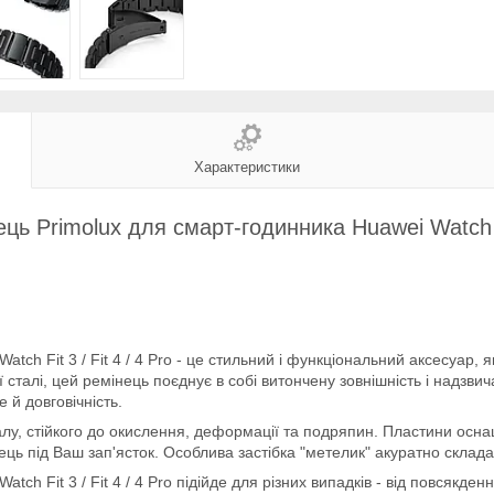
Характеристики
ь Primolux для смарт-годинника Huawei Watch Fit
tch Fit 3 / Fit 4 / 4 Pro - це стильний і функціональний аксесуар,
ї сталі, цей ремінець поєднує в собі витончену зовнішність і надзв
е й довговічність.
алу, стійкого до окислення, деформації та подряпин. Пластини осна
ець під Ваш зап'ясток. Особлива застібка "метелик" акуратно склад
ch Fit 3 / Fit 4 / 4 Pro підійде для різних випадків - від повсякден