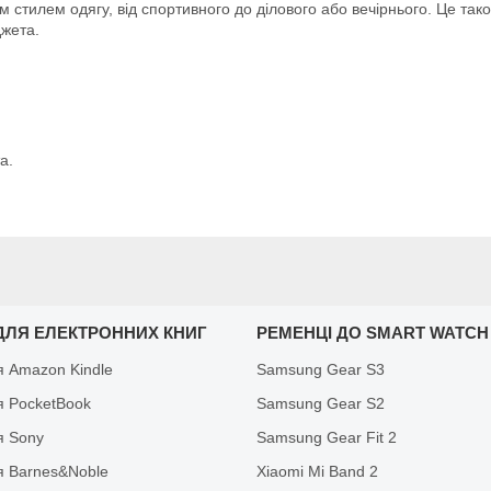
 стилем одягу, від спортивного до ділового або вечірнього. Це так
джета.
а.
ДЛЯ ЕЛЕКТРОННИХ КНИГ
РЕМЕНЦІ ДО SMART WATCH
я Amazon Kindle
Samsung Gear S3
я PocketBook
Samsung Gear S2
я Sony
Samsung Gear Fit 2
я Barnes&Noble
Xiaomi Mi Band 2