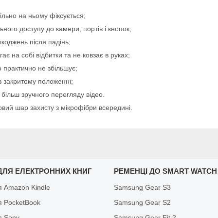
ільно на ньому фіксується;
ного доступу до камери, портів і кнопок;
коджень після падінь;
є на собі відбитки та не ковзає в руках;
 практично не збільшує;
в закритому положенні;
 більш зручного перегляду відео.
овий шар захисту з мікрофібри всередині.
ДЛЯ ЕЛЕКТРОННИХ КНИГ
РЕМЕНЦІ ДО SMART WATCH
я Amazon Kindle
Samsung Gear S3
я PocketBook
Samsung Gear S2
я Sony
Samsung Gear Fit 2