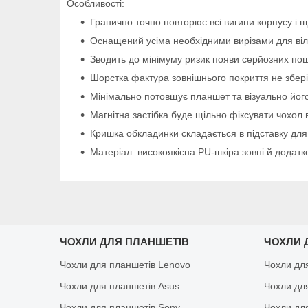
Особливості:
Гранично точно повторює всі вигини корпусу і щ
Оснащений усіма необхідними вирізами для віль
Зводить до мінімуму ризик появи серйозних пош
Шорстка фактура зовнішнього покриття не зберіга
Мінімально потовщує планшет та візуально його
Магнітна застібка буде щільно фіксувати чохол 
Кришка обкладинки складається в підставку для
Матеріал: високоякісна PU-шкіра зовні й додатк
ЧОХЛИ ДЛЯ ПЛАНШЕТІВ
ЧОХЛИ 
Чохли для планшетів Lenovo
Чохли дл
Чохли для планшетів Asus
Чохли дл
Чохли для планшетів Sony
Чохли дл