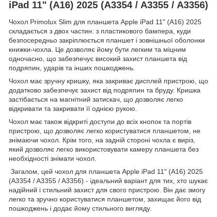
iPad 11" (A16) 2025 (A3354 / A3355 / A3356)
Чохол Primolux Slim для планшета Apple iPad 11" (A16) 2025
складається з двох частин: з пластикового бампера, куди
безпосередньо закріплюється планшет і зовнішньої оболонки
книжки-чохла. Це дозволяє йому бути легким та міцним
одночасно, що забезпечує високий захист планшета від
подряпин, ударів та інших пошкоджень.
Чохол має зручну кришку, яка закриває дисплей пристрою, що
додатково забезпечує захист від подряпин та бруду. Кришка
застібається на магнітний затискач, що дозволяє легко
відкривати та закривати її однією рукою.
Чохол має також відкриті доступи до всіх кнопок та портів
пристрою, що дозволяє легко користуватися планшетом, не
знімаючи чохол. Крім того, на задній стороні чохла є виріз,
який дозволяє легко використовувати камеру планшета без
необхідності знімати чохол.
Загалом, цей чохол для планшета Apple iPad 11" (A16) 2025
(A3354 / A3355 / A3356) - ідеальний варіант для тих, хто шукає
надійний і стильний захист для свого пристрою. Він дає змогу
легко та зручно користуватися планшетом, захищає його від
пошкоджень і додає йому стильного вигляду.