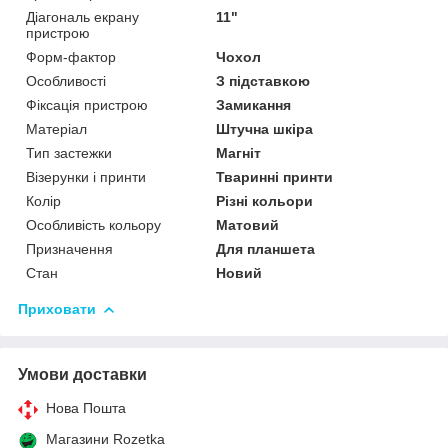
Діагональ екрану
11"
пристрою
Форм-фактор
Чохол
Особливості
З підставкою
Фіксація пристрою
Замикання
Матеріал
Штучна шкіра
Тип застежки
Магніт
Візерунки і принти
Тваринні принти
Колір
Різні кольори
Особливість кольору
Матовий
Призначення
Для планшета
Стан
Новий
Приховати
Умови доставки
Нова Пошта
Магазини Rozetka