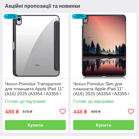
Акційні пропозиції та новинки
–15%
–10%
Чохол Primolux Transparent
Чохол Primolux Slim для
для планшета Apple iPad 11"
планшета Apple iPad 11"
(A16) 2025 (A3354 / A3355 /
(A16) 2025 (A3354 / A3355 /
A3356) - Black/Clear
A3356) - Nature
Готово до відправки
Готово до відправки
488
448
₴
₴
575 ₴
499 ₴
Купити
Купити