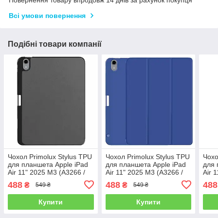
Повернення товару впродовж 14 днів за рахунок покупця
Всі умови повернення
Подібні товари компанії
Чохол Primolux Stylus TPU
Чохол Primolux Stylus TPU
Чохо
для планшета Apple iPad
для планшета Apple iPad
для 
Air 11" 2025 M3 (A3266 /
Air 11" 2025 M3 (A3266 /
Air 
A3267 / A3270) - Grey
A3267 / A3270) - Blue
A326
488
488
488
₴
₴
549 ₴
549 ₴
Купити
Купити