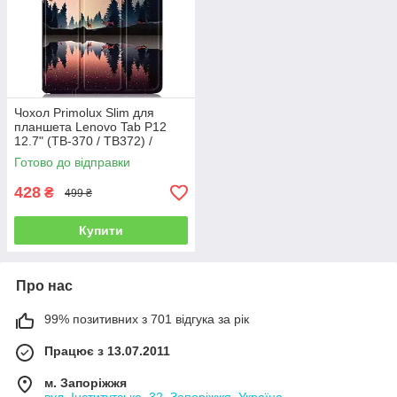
Чохол Primolux Slim для
планшета Lenovo Tab P12
12.7" (TB-370 / TB372) /
Xiaoxin Pad Pro 12.7" (TB371)
Готово до відправки
- Nature
428
₴
499 ₴
Купити
Про нас
99% позитивних з 701 відгука за рік
Працює з 13.07.2011
м. Запоріжжя