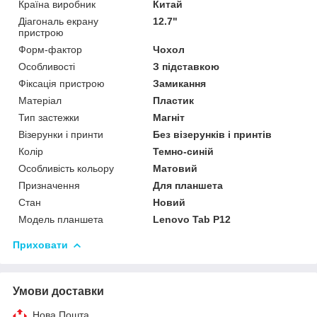
Країна виробник
Китай
Діагональ екрану
12.7"
пристрою
Форм-фактор
Чохол
Особливості
З підставкою
Фіксація пристрою
Замикання
Матеріал
Пластик
Тип застежки
Магніт
Візерунки і принти
Без візерунків і принтів
Колір
Темно-синій
Особливість кольору
Матовий
Призначення
Для планшета
Стан
Новий
Модель планшета
Lenovo Tab P12
Приховати
Умови доставки
Нова Пошта