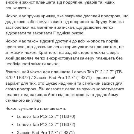
високий захист планшета від подряпин, ударів та інших
пошкоджень.
Чохол має зручну кришку, яка закриває дисплей пристрою, що
додатково забезпечує захист від подряпин та бруду. Кришка
застібається на магнітний затискач, що дозволяє легко
відкривати та закривати її однією рукою.
Чохол має також відкриті доступи до всіх кнопок та портів
пристрою, що дозволяє легко користуватися планшетом, не
знімаючи чохол. Крім того, на задній стороні чохла є виріз,
який дозволяє легко використовувати камеру планшета без
необхідності знімати чохол.
Взагалі, цей чохол для планшета Lenovo Tab P12 12.7" (TB-
370 / TB372) / Xiaoxin Pad Pro 12.7" (TB371) - ідеальний
варіант для тих, хто шукає надійний та стильний захист для
свого пристрою. Він дозволяє легко та зручно користуватися
планшетом, захищає його від пошкоджень та додає йому
стильного вигляду
Чохол сумісний з планшетами:
Lenovo Tab P12 12.7" (TB370)
Lenovo Tab P12 12.7" (TB372)
Xiaoxin Pad Pro 12.7" (TB371)