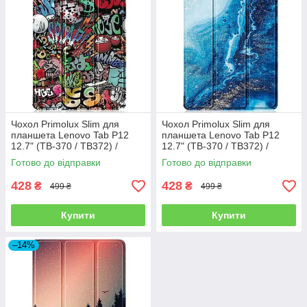
Чохол Primolux Slim для
Чохол Primolux Slim для
планшета Lenovo Tab P12
планшета Lenovo Tab P12
12.7" (TB-370 / TB372) /
12.7" (TB-370 / TB372) /
Xiaoxin Pad Pro 12.7" (TB371)
Xiaoxin Pad Pro 12.7" (TB371)
Готово до відправки
Готово до відправки
- Graffiti
- Ocean
428
428
₴
₴
499 ₴
499 ₴
Купити
Купити
–14%