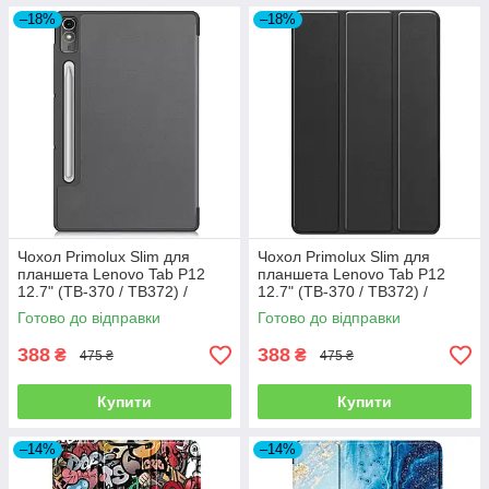
–18%
–18%
Чохол Primolux Slim для
Чохол Primolux Slim для
планшета Lenovo Tab P12
планшета Lenovo Tab P12
12.7" (TB-370 / TB372) /
12.7" (TB-370 / TB372) /
Xiaoxin Pad Pro 12.7" (TB371)
Xiaoxin Pad Pro 12.7" (TB371)
Готово до відправки
Готово до відправки
- Grey
- Black
388
388
₴
₴
475 ₴
475 ₴
Купити
Купити
–14%
–14%