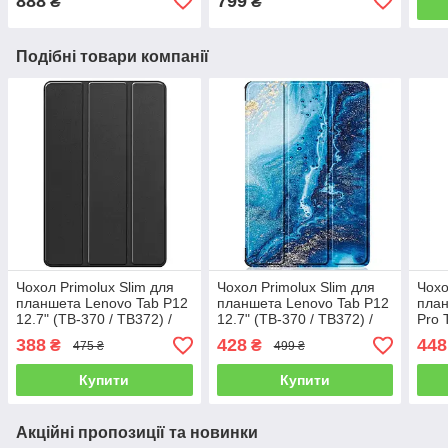
888
799
₴
₴
Подібні товари компанії
Чохол Primolux Slim для
Чохол Primolux Slim для
Чохо
планшета Lenovo Tab P12
планшета Lenovo Tab P12
план
12.7" (TB-370 / TB372) /
12.7" (TB-370 / TB372) /
Pro 
Xiaoxin Pad Pro 12.7"
Xiaoxin Pad Pro 12.7"
Pad 
388
428
448
₴
₴
475 ₴
499 ₴
(TB371) - Black
(TB371) - Ocean
Blue
Купити
Купити
Акційні пропозиції та новинки