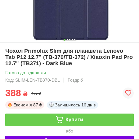
Чохол Primolux Slim для планшета Lenovo
Tab P12 12.7" (TB-370/TB-372) / Xiaoxin Pad Pro
12.7" (TB371) - Dark Blue
Готово до відправки
Код: SLIM-LEN-TB370-DBL
Роздріб
388
₴
475 ₴
Економія
87 ₴
Залишилось
16 днів
Купити
або