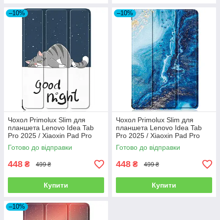
–10%
–10%
Чохол Primolux Slim для
Чохол Primolux Slim для
планшета Lenovo Idea Tab
планшета Lenovo Idea Tab
Pro 2025 / Xiaoxin Pad Pro
Pro 2025 / Xiaoxin Pad Pro
2nd 12.7" - Good Night
2nd 12.7" - Ocean
Готово до відправки
Готово до відправки
448
448
₴
₴
499 ₴
499 ₴
Купити
Купити
–10%