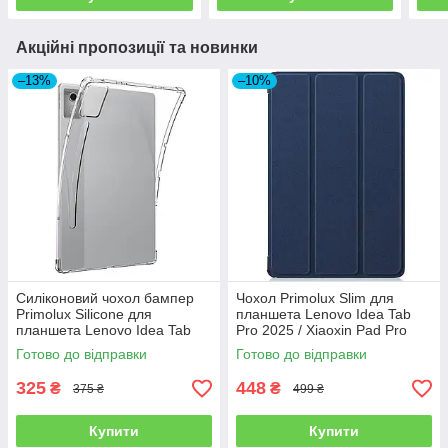
Акційні пропозиції та новинки
–13%
–10%
Силіконовий чохол бампер
Чохол Primolux Slim для
Primolux Silicone для
планшета Lenovo Idea Tab
планшета Lenovo Idea Tab
Pro 2025 / Xiaoxin Pad Pro
Pro 2025 / Xiaoxin Pad Pro
2nd 12.7" - Dark Blue
Готово до відправки
Готово до відправки
2nd 12.7" - Clear
325
448
₴
₴
375 ₴
499 ₴
Купити
Купити