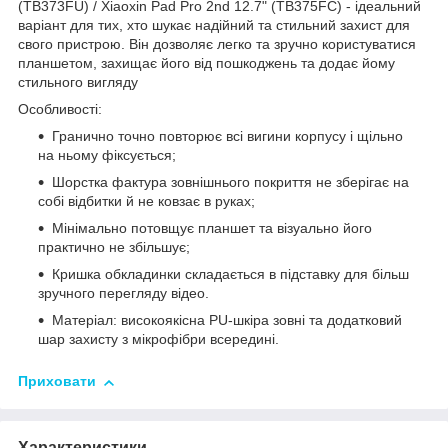
(TB373FU) / Xiaoxin Pad Pro 2nd 12.7" (TB375FC) - ідеальний
варіант для тих, хто шукає надійний та стильний захист для
свого пристрою. Він дозволяє легко та зручно користуватися
планшетом, захищає його від пошкоджень та додає йому
стильного вигляду
Особливості:
Гранично точно повторює всі вигини корпусу і щільно
на ньому фіксується;
Шорстка фактура зовнішнього покриття не зберігає на
собі відбитки й не ковзає в руках;
Мінімально потовщує планшет та візуально його
практично не збільшує;
Кришка обкладинки складається в підставку для більш
зручного перегляду відео.
Матеріал: високоякісна PU-шкіра зовні та додатковий
шар захисту з мікрофібри всередині.
Приховати
Характеристики