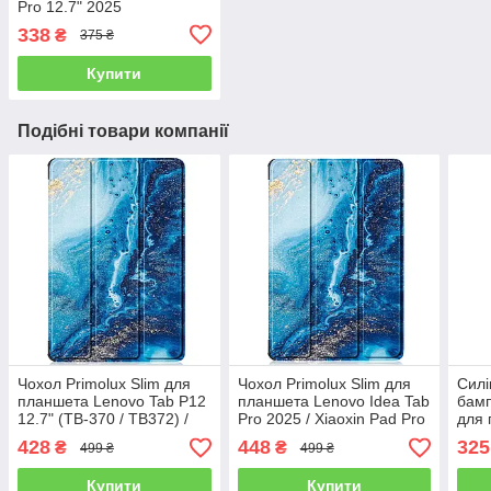
Pro 12.7" 2025
338
₴
375 ₴
Купити
Подібні товари компанії
Чохол Primolux Slim для
Чохол Primolux Slim для
Силі
планшета Lenovo Tab P12
планшета Lenovo Idea Tab
бамп
12.7" (TB-370 / TB372) /
Pro 2025 / Xiaoxin Pad Pro
для 
Xiaoxin Pad Pro 12.7"
2nd 12.7" - Ocean
Tab 
428
448
325
₴
₴
499 ₴
499 ₴
(TB371) - Ocean
Pro 
Купити
Купити