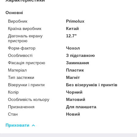
Основні
Виробник
Primolux
Країна виробник
Китай
Діагональ екрану
12.7"
пристрою
Форм-фактор
Чохол
Особливості
З підставкою
Фіксація пристрою
Замикання
Матеріал
Пластик
Тип застежки
Магніт
Візерунки і принти
Без візерунків і принтів
Колір
Чорний
Особливість кольору
Матовий
Призначення
Для планшета
Стан
Новий
Приховати