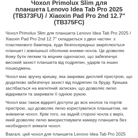
Чохол Primolux Slim для
планшета Lenovo Idea Tab Pro 2025
(TB373FU) / Xiaoxin Pad Pro 2nd 12.7"
(TB375FC)
Чохол Primolux Slim для планшета Lenovo Idea Tab Pro 2025 /
Xiaoxin Pad Pro 2nd 12.7" складається з двох частин: з
пластикового бампера, куди безпосередньо закріплюється
планшет і зовнішньої оболонки книжки-чохла. Це дозволяє
йому бути легким та міцним одночасно, що забезпечує
високий захист планшета від подряпин, ударів та інших
пошкоджень.
Чохол має зручну кришку, яка закриває дисплей пристрою, що
додатково забезпечує захист від подряпин та бруду. Кришка
застібається на магнітний затискач, що дозволяє легко
відкривати та закривати її однією рукою.
Чохол має також відкриті доступи до всіх кнопок та портів
пристрою, що дозволяє легко користуватися планшетом, не
знімаючи чохол. Крім того, на задній стороні чохла є виріз,
який дозволяє легко використовувати камеру планшета без
необхідності знімати чохол.
Взагалі, цей чохол для планшета Lenovo Idea Tab Pro 2025