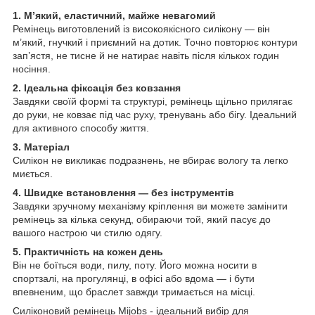
1.
М’який, еластичний, майже невагомий
Ремінець виготовлений із високоякісного силікону — він
м’який, гнучкий і приємний на дотик. Точно повторює контури
зап’ястя, не тисне й не натирає навіть після кількох годин
носіння.
2.
Ідеальна фіксація без ковзання
Завдяки своїй формі та структурі, ремінець щільно прилягає
до руки, не ковзає під час руху, тренувань або бігу. Ідеальний
для активного способу життя.
3. М
атеріал
Силікон не викликає подразнень, не вбирає вологу та легко
миється.
4.
Швидке встановлення — без інструментів
Завдяки зручному механізму кріплення ви можете замінити
ремінець за кілька секунд, обираючи той, який пасує до
вашого настрою чи стилю одягу.
5.
Практичність на кожен день
Він не боїться води, пилу, поту. Його можна носити в
спортзалі, на прогулянці, в офісі або вдома — і бути
впевненим, що браслет завжди тримається на місці.
Силіконовий ремінець Mijobs - ідеальний вибір для