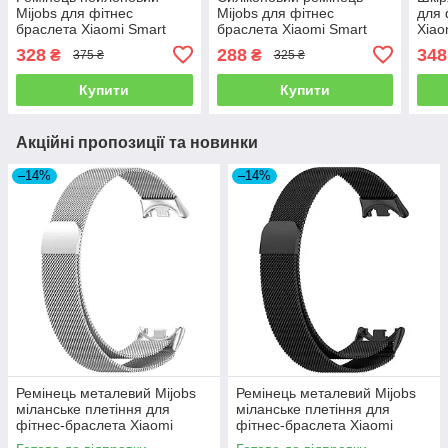
Mijobs для фітнес
Mijobs для фітнес
для 
браслета Xiaomi Smart
браслета Xiaomi Smart
Xiao
Band 9 Active - Black
Band 10 - Black
Whit
328
288
348
₴
₴
375 ₴
325 ₴
Купити
Купити
Акційні пропозиції та новинки
–14%
–14%
Ремінець металевий Mijobs
Ремінець металевий Mijobs
міланське плетіння для
міланське плетіння для
фітнес-браслета Xiaomi
фітнес-браслета Xiaomi
Smart Band 10 - Silver
Smart Band 10 - Black