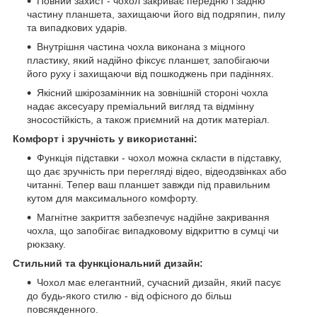
Повний захист - чохол закриває передню і задню
частину планшета, захищаючи його від подряпин, пилу
та випадкових ударів.
Внутрішня частина чохла виконана з міцного
пластику, який надійно фіксує планшет, запобігаючи
його руху і захищаючи від пошкоджень при падіннях.
Якісний шкірозамінник на зовнішній стороні чохла
надає аксесуару преміальний вигляд та відмінну
зносостійкість, а також приємний на дотик матеріал.
Комфорт і зручність у використанні:
Функція підставки - чохол можна скласти в підставку,
що дає зручність при перегляді відео, відеодзвінках або
читанні. Тепер ваш планшет завжди під правильним
кутом для максимального комфорту.
Магнітне закриття забезпечує надійне закривання
чохла, що запобігає випадковому відкриттю в сумці чи
рюкзаку.
Стильний та функціональний дизайн:
Чохол має елегантний, сучасний дизайн, який пасує
до будь-якого стилю - від офісного до більш
повсякденного.