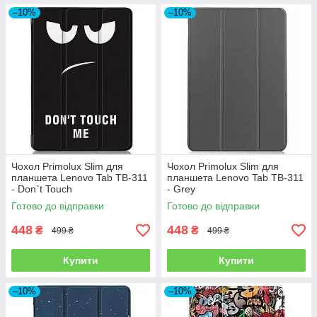
–10%
–10%
Чохол Primolux Slim для
Чохол Primolux Slim для
планшета Lenovo Tab TB-311
планшета Lenovo Tab TB-311
- Don`t Touch
- Grey
Готово до відправки
Готово до відправки
448
448
₴
₴
499 ₴
499 ₴
Купити
Купити
–10%
–10%