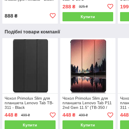
288
199
₴
325 ₴
888
₴
Купити
Подібні товари компанії
Чохол Primolux Slim для
Чохол Primolux Slim для
Чохо
планшета Lenovo Tab TB-
планшета Lenovo Tab P11
план
311 - Black
2nd Gen 11.5" (TB-350 /
311 
TB-355) - Nature
448
448
448
₴
₴
499 ₴
499 ₴
Купити
Купити