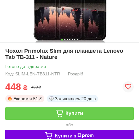
Чохол Primolux Slim для планшета Lenovo
Tab TB-311 - Nature
Готово до відправки
Код: SLIM-LEN-TB311-NTR
Роздріб
448
₴
499 ₴
Економія
51 ₴
Залишилось
20 днів
Купити
або
Купити з