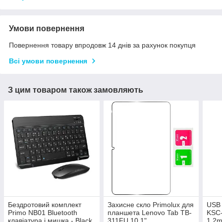
Умови повернення
Повернення товару впродовж 14 днів за рахунок покупця
Всі умови повернення
З цим товаром також замовляють
Бездротовий комплект
Захисне скло Primolux для
USB 
Primo NB01 Bluetooth
планшета Lenovo Tab TB-
KSC-
клавіатура і мишка - Black
311FU 10.1"
1.2m