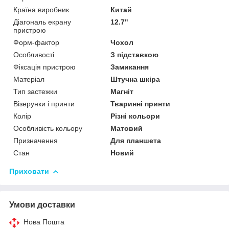
Країна виробник
Китай
Діагональ екрану
12.7"
пристрою
Форм-фактор
Чохол
Особливості
З підставкою
Фіксація пристрою
Замикання
Матеріал
Штучна шкіра
Тип застежки
Магніт
Візерунки і принти
Тваринні принти
Колір
Різні кольори
Особливість кольору
Матовий
Призначення
Для планшета
Стан
Новий
Приховати
Умови доставки
Нова Пошта