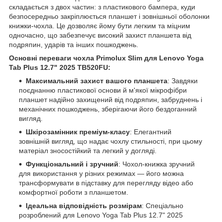
складається з двох частин: з пластикового бампера, куди
безпосередньо закріплюється планшет і зовнішньої оболонки
книжки-чохла. Це дозволяє йому бути легким та міцним
одночасно, що забезпечує високий захист планшета від
подряпин, ударів та інших пошкоджень.
Основні переваги чохла Primolux Slim для Lenovo Yoga
Tab Plus 12.7" 2025 TB520FU:
Максимальний захист вашого планшета
: Завдяки
поєднанню пластикової основи й м'якої мікрофібри
планшет надійно захищений від подряпин, забруднень і
механічних пошкоджень, зберігаючи його бездоганний
вигляд.
Шкірозамінник преміум-класу
: Елегантний
зовнішній вигляд, що надає чохлу стильності, при цьому
матеріал зносостійкий та легкий у догляді.
Функціональний і зручний
: Чохол-книжка зручний
для використання у різних режимах — його можна
трансформувати в підставку для перегляду відео або
комфортної роботи з планшетом.
Ідеальна відповідність розмірам
: Спеціально
розроблений для Lenovo Yoga Tab Plus 12.7" 2025