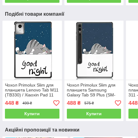
Подібні товари компанії
Чохол Primolux Slim для
Чохол Primolux Slim для
Чохо
планшета Lenovo Tab M11
планшета Samsung
план
(TB330) / Xiaoxin Pad 11
Galaxy Tab S9 Plus (SM-
311 
2024 (TB331) - Good Night
X810 / SM-X816) 12.4" -
448
488
448
₴
₴
499 ₴
575 ₴
Good Night
Купити
Купити
Акційні пропозиції та новинки