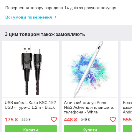
Повернення товару впродовж 14 днів за рахунок покупця
Всі умови повернення
З цим товаром також замовляють
USB кабель Kaku KSC-192
Активний стилус Primo
Безп
USB - Type-C 1.2m - Black
Nib2 Active для планшета,
джой
телефона - White
Andr
теле
175
448
555
₴
₴
225 ₴
549 ₴
пере
Купити
Купити