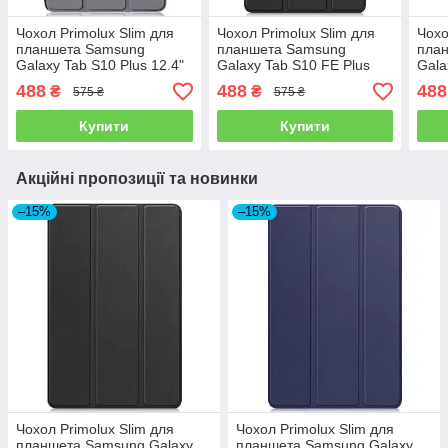
Чохол Primolux Slim для
Чохол Primolux Slim для
Чохо
планшета Samsung
планшета Samsung
пла
Galaxy Tab S10 Plus 12.4"
Galaxy Tab S10 FE Plus
Gala
(SM-X820 / SM-X826) -
13.1" (SM-X620 / SM-
(SM-
488
488
488
₴
₴
575 ₴
575 ₴
Grey
X626) - Black
12.4"
Купити
Купити
Акційні пропозиції та новинки
–15%
–15%
Чохол Primolux Slim для
Чохол Primolux Slim для
планшета Samsung Galaxy
планшета Samsung Galaxy