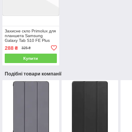
Захисне скло Primolux для
планшета Samsung
Galaxy Tab S10 FE Plus
13.1" (SM-X620 / SM-
288
₴
325 ₴
X626)
Купити
Подібні товари компанії