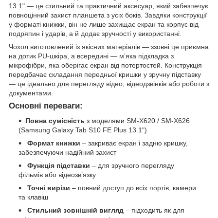
13.1" — це стильний та практичний аксесуар, який забезпечує
повноцінний захист планшета з усіх боків. Завдяки конструкції
у форматі книжки, він не лише захищає екран та корпус від
подряпин і ударів, а й додає зручності у використанні.
Чохол виготовлений із якісних матеріалів — ззовні це приємна
на дотик PU-шкіра, а всередині — м’яка підкладка з
мікрофібри, яка оберігає екран від потертостей. Конструкція
передбачає складання передньої кришки у зручну підставку
— це ідеально для перегляду відео, відеодзвінків або роботи з
документами.
Основні переваги:
Повна сумісність
з моделями SM-X620 / SM-X626
(Samsung Galaxy Tab S10 FE Plus 13.1")
Формат книжки
– закриває екран і задню кришку,
забезпечуючи надійний захист
Функція підставки
– для зручного перегляду
фільмів або відеозв’язку
Точні вирізи
– повний доступ до всіх портів, камери
та клавіш
Стильний зовнішній вигляд
– підходить як для