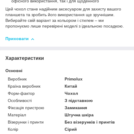
офісного використання, так і для щоденного
Цей чохол стане надійним аксесуаром для захисту вашого
планшета та зробить його використання ще зручнішим.
Вибирайте свій варіант за кольором і стилем – ми
пропонуємо лише перевірені моделі з ідеальною посадкою.
Приховати
Характеристики
Основні
Виробник
Primolux
Країна виробник
Китай
Форм-фактор
Чохол
Особливості
З підставкою
Фіксація пристрою
Замикання
Матеріал
Штучна шкіра
Візерунки і принти
Без візерунків і принтів
Колір
Сірий