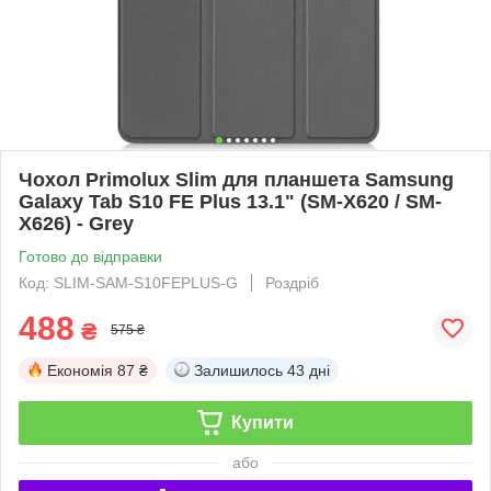
Чохол Primolux Slim для планшета Samsung
Galaxy Tab S10 FE Plus 13.1" (SM-X620 / SM-
X626) - Grey
Готово до відправки
Код: SLIM-SAM-S10FEPLUS-G
Роздріб
488
₴
575 ₴
Економія
87 ₴
Залишилось
43 дні
Купити
або