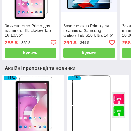
Захисне скло Primo для
Захисне скло Primo для
Захи
планшета Blackview Tab
планшета Samsung
план
16 10.95"
Galaxy Tab S10 Ultra 14.6"
10.3
(SM-X920 / SM-X926)
288
299
268
₴
₴
325 ₴
349 ₴
Купити
Купити
Акційні пропозиції та новинки
–11%
–11%