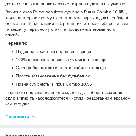
дозволяє швидко оновити захист екрана в домашніх умовах.
Захисне скло Primo повністю сумісне з
Pixus Combo 10.95"
,
точно повторює форму екрана та має вирізи під всі необхідні
елементи. Це ідеальний вибір для тих, хто хоче зберегти свій
планшет у первісному стані та продовжити термін його
служби.
Переваги:
Надійний захист від подряпин і тріщин.
100% прозорість та висока чутливість сенсора.
Олеофобне покриття проти відбитків пальців.
Просте встановлення без бульбашок.
Повна сумісність із Pixus Combo 10.95".
Подбайте про свій планшет заздалегідь – оберіть
захисне
скло Primo
та насолоджуйтеся чистим і бездоганним екраном
кожного дня.
Приховати