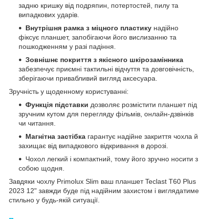
задню кришку від подряпин, потертостей, пилу та
випадкових ударів.
Внутрішня рамка з міцного пластику
надійно
фіксує планшет, запобігаючи його вислизанню та
пошкодженням у разі падіння.
Зовнішнє покриття з якісного шкірозамінника
забезпечує приємні тактильні відчуття та довговічність,
зберігаючи привабливий вигляд аксесуара.
Зручність у щоденному користуванні:
Функція підставки
дозволяє розмістити планшет під
зручним кутом для перегляду фільмів, онлайн-дзвінків
чи читання.
Магнітна застібка
гарантує надійне закриття чохла й
захищає від випадкового відкривання в дорозі.
Чохол легкий і компактний, тому його зручно носити з
собою щодня.
Завдяки чохлу Primolux Slim ваш планшет Teclast T60 Plus
2023 12" завжди буде під надійним захистом і виглядатиме
стильно у будь-якій ситуації.