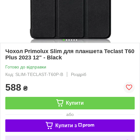
Чохол Primolux Slim для планшета Teclast T60
Plus 2023 12" - Black
Готово до відправки
Код: SLIM-TECLAST-T60P-B
Роздріб
588
₴
Купити
або
Купити з