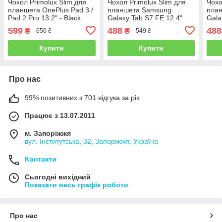
Чохол Primolux Slim для
Чохол Primolux Slim для
Чохо
планшета OnePlus Pad 3 /
планшета Samsung
пла
Pad 2 Pro 13.2" - Black
Galaxy Tab S7 FE 12.4"
Gala
(SM-T730 / SM-T735 / SM-
X810
599
488
488
₴
₴
650 ₴
549 ₴
T736) - Black
Blac
Купити
Купити
Про нас
99% позитивних з 701 відгука за рік
Працює з 13.07.2011
м. Запоріжжя
вул. Інститутська, 32, Запоріжжя, Україна
Контакти
Сьогодні вихідний
Показати весь графік роботи
Про нас