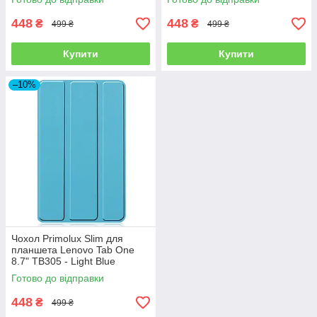
448
448
₴
₴
499 ₴
499 ₴
Купити
Купити
–10%
Чохол Primolux Slim для
планшета Lenovo Tab One
8.7" TB305 - Light Blue
Готово до відправки
448
₴
499 ₴