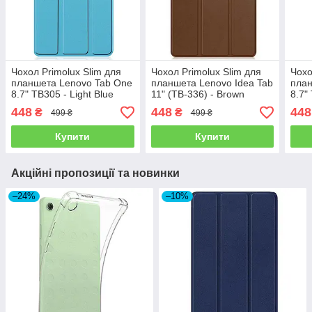
Чохол Primolux Slim для
Чохол Primolux Slim для
Чохо
планшета Lenovo Tab One
планшета Lenovo Idea Tab
план
8.7" TB305 - Light Blue
11" (TB-336) - Brown
8.7"
448
448
448
₴
₴
499 ₴
499 ₴
Купити
Купити
Акційні пропозиції та новинки
–24%
–10%