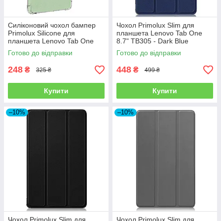
Силіконовий чохол бампер
Чохол Primolux Slim для
Primolux Silicone для
планшета Lenovo Tab One
планшета Lenovo Tab One
8.7" TB305 - Dark Blue
8.7" TB305 - Clear
Готово до відправки
Готово до відправки
248
448
₴
₴
325 ₴
499 ₴
Купити
Купити
–10%
–10%
Чохол Primolux Slim для
Чохол Primolux Slim для