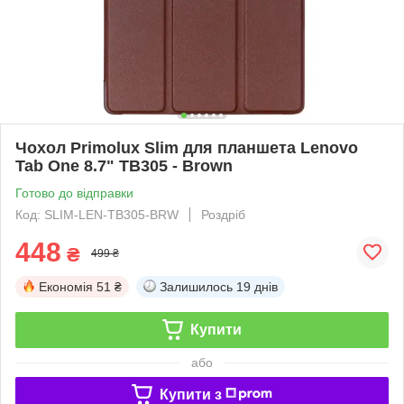
Чохол Primolux Slim для планшета Lenovo
Tab One 8.7" TB305 - Brown
Готово до відправки
Код: SLIM-LEN-TB305-BRW
Роздріб
448
₴
499 ₴
Економія
51 ₴
Залишилось
19 днів
Купити
або
Купити з