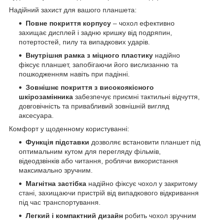
Надійний захист для вашого планшета:
Повне покриття корпусу
– чохол ефективно
захищає дисплей і задню кришку від подряпин,
потертостей, пилу та випадкових ударів.
Внутрішня рамка з міцного пластику
надійно
фіксує планшет, запобігаючи його вислизанню та
пошкодженням навіть при падінні.
Зовнішнє покриття з високоякісного
шкірозамінника
забезпечує приємні тактильні відчуття,
довговічність та привабливий зовнішній вигляд
аксесуара.
Комфорт у щоденному користуванні:
Функція підставки
дозволяє встановити планшет під
оптимальним кутом для перегляду фільмів,
відеодзвінків або читання, роблячи використання
максимально зручним.
Магнітна застібка
надійно фіксує чохол у закритому
стані, захищаючи пристрій від випадкового відкривання
під час транспортування.
Легкий і компактний дизайн
робить чохол зручним