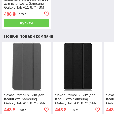
для планшета Samsung
Galaxy Tab A11 8.7" (SM-
X130 / SM-X135) - Black
488
₴
575 ₴
Купити
Подібні товари компанії
Чохол Primolux Slim для
Чохол Primolux Slim для
Чохо
планшета Samsung
планшета Samsung
пла
Galaxy Tab A11 8.7" (SM-
Galaxy Tab A11 8.7" (SM-
Gala
X130 / SM-X135) - Grey
X130 / SM-X135) - Black
X130
448
448
448
₴
₴
499 ₴
499 ₴
Blue