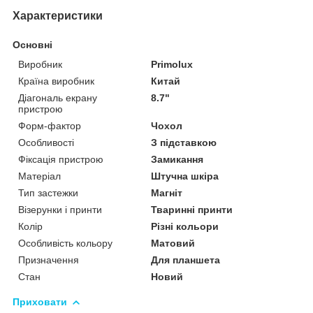
Характеристики
Основні
Виробник
Primolux
Країна виробник
Китай
Діагональ екрану
8.7"
пристрою
Форм-фактор
Чохол
Особливості
З підставкою
Фіксація пристрою
Замикання
Матеріал
Штучна шкіра
Тип застежки
Магніт
Візерунки і принти
Тваринні принти
Колір
Різні кольори
Особливість кольору
Матовий
Призначення
Для планшета
Стан
Новий
Приховати