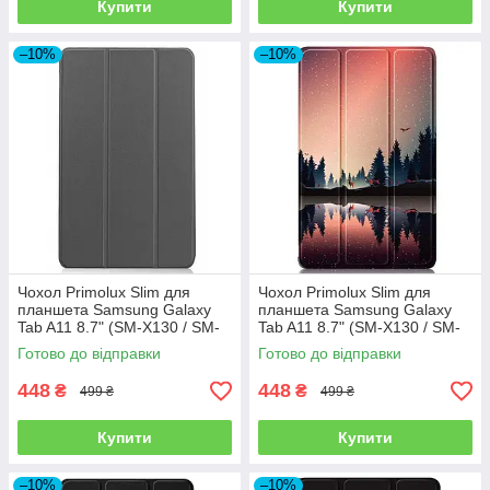
Купити
Купити
–10%
–10%
Чохол Primolux Slim для
Чохол Primolux Slim для
планшета Samsung Galaxy
планшета Samsung Galaxy
Tab A11 8.7" (SM-X130 / SM-
Tab A11 8.7" (SM-X130 / SM-
X135) - Grey
X135) - Nature
Готово до відправки
Готово до відправки
448
448
₴
₴
499 ₴
499 ₴
Купити
Купити
–10%
–10%