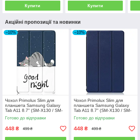
Купити
Купити
Акційні пропозиції та новинки
–10%
–10%
Чохол Primolux Slim для
Чохол Primolux Slim для
планшета Samsung Galaxy
планшета Samsung Galaxy
Tab A11 8.7" (SM-X130 / SM-
Tab A11 8.7" (SM-X130 / SM-
X135) - Good Night
X135) - Dark Blue
Готово до відправки
Готово до відправки
448
448
₴
₴
499 ₴
499 ₴