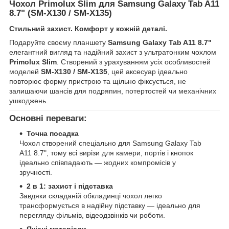
Чохол Primolux Slim для Samsung Galaxy Tab A11
8.7" (SM-X130 / SM-X135)
Стильний захист. Комфорт у кожній деталі.
Подаруйте своєму планшету
Samsung Galaxy Tab A11 8.7"
елегантний вигляд та надійний захист з ультратонким чохлом
Primolux Slim
. Створений з урахуванням усіх особливостей
моделей
SM-X130 / SM-X135
, цей аксесуар ідеально
повторює форму пристрою та щільно фіксується, не
залишаючи шансів для подряпин, потертостей чи механічних
ушкоджень.
Основні переваги:
Точна посадка
Чохол створений спеціально для Samsung Galaxy Tab
A11 8.7", тому всі вирізи для камери, портів і кнопок
ідеально співпадають — жодних компромісів у
зручності.
2 в 1: захист і підставка
Завдяки складаній обкладинці чохол легко
трансформується в надійну підставку — ідеально для
перегляду фільмів, відеодзвінків чи роботи.