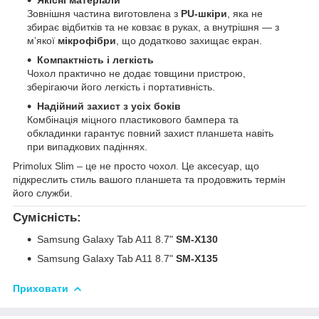
Якісні матеріали
Зовнішня частина виготовлена з
PU-шкіри
, яка не
збирає відбитків та не ковзає в руках, а внутрішня — з
м’якої
мікрофібри
, що додатково захищає екран.
Компактність і легкість
Чохол практично не додає товщини пристрою,
зберігаючи його легкість і портативність.
Надійний захист з усіх боків
Комбінація міцного пластикового бампера та
обкладинки гарантує повний захист планшета навіть
при випадкових падіннях.
Primolux Slim – це не просто чохол. Це аксесуар, що
підкреслить стиль вашого планшета та продовжить термін
його служби.
Сумісність:
Samsung Galaxy Tab A11 8.7"
SM-X130
Samsung Galaxy Tab A11 8.7"
SM-X135
Приховати