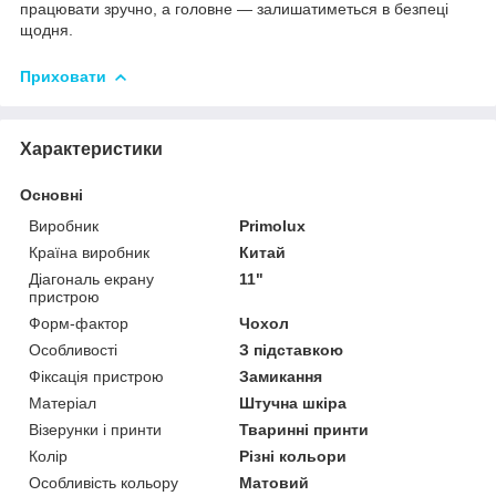
працювати зручно, а головне — залишатиметься в безпеці
щодня.
Приховати
Характеристики
Основні
Виробник
Primolux
Країна виробник
Китай
Діагональ екрану
11"
пристрою
Форм-фактор
Чохол
Особливості
З підставкою
Фіксація пристрою
Замикання
Матеріал
Штучна шкіра
Візерунки і принти
Тваринні принти
Колір
Різні кольори
Особливість кольору
Матовий