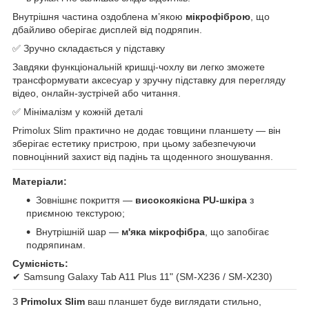
Внутрішня частина оздоблена м’якою
мікрофіброю
, що
дбайливо оберігає дисплей від подряпин.
✅ Зручно складається у підставку
Завдяки функціональній кришці-чохлу ви легко зможете
трансформувати аксесуар у зручну підставку для перегляду
відео, онлайн-зустрічей або читання.
✅ Мінімалізм у кожній деталі
Primolux Slim практично не додає товщини планшету — він
зберігає естетику пристрою, при цьому забезпечуючи
повноцінний захист від падінь та щоденного зношування.
Матеріали:
Зовнішнє покриття —
високоякісна PU-шкіра
з
приємною текстурою;
Внутрішній шар —
м'яка мікрофібра
, що запобігає
подряпинам.
Сумісність:
✔ Samsung Galaxy Tab A11 Plus 11" (SM-X236 / SM-X230)
З
Primolux Slim
ваш планшет буде виглядати стильно,