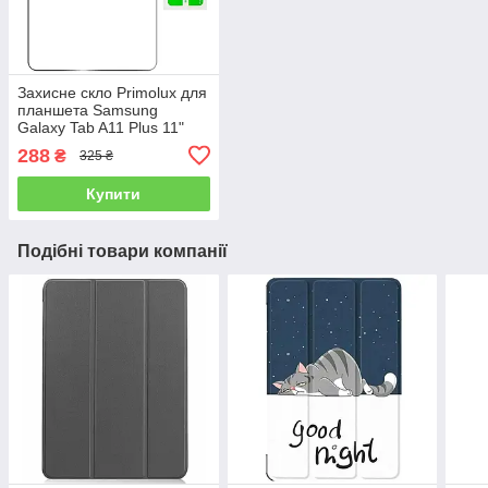
Захисне скло Primolux для
планшета Samsung
Galaxy Tab A11 Plus 11"
(SM-X236 / SM-X230)
288
₴
325 ₴
Купити
Подібні товари компанії