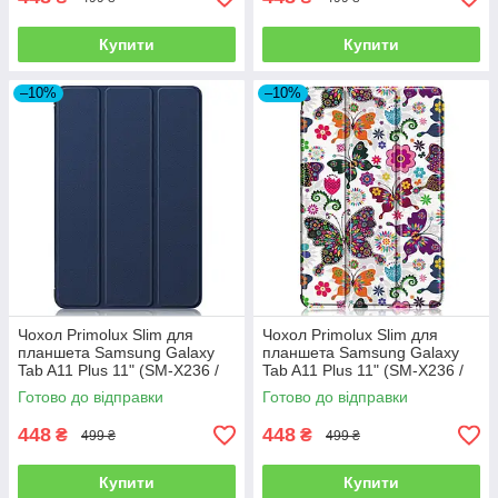
Купити
Купити
–10%
–10%
Чохол Primolux Slim для
Чохол Primolux Slim для
планшета Samsung Galaxy
планшета Samsung Galaxy
Tab A11 Plus 11" (SM-X236 /
Tab A11 Plus 11" (SM-X236 /
SM-X230) - Dark Blue
SM-X230) - Butterfly
Готово до відправки
Готово до відправки
448
448
₴
₴
499 ₴
499 ₴
Купити
Купити