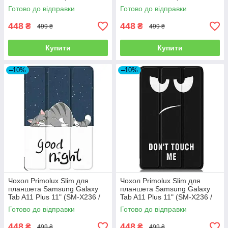
SM-X230) - Grey
SM-X230) - Black
Готово до відправки
Готово до відправки
448
448
₴
₴
499 ₴
499 ₴
Купити
Купити
–10%
–10%
Чохол Primolux Slim для
Чохол Primolux Slim для
планшета Samsung Galaxy
планшета Samsung Galaxy
Tab A11 Plus 11" (SM-X236 /
Tab A11 Plus 11" (SM-X236 /
SM-X230) - Good Night
SM-X230) - Don`t Touch
Готово до відправки
Готово до відправки
448
448
₴
₴
499 ₴
499 ₴