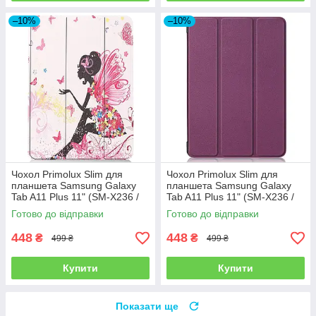
–10%
–10%
Чохол Primolux Slim для
Чохол Primolux Slim для
планшета Samsung Galaxy
планшета Samsung Galaxy
Tab A11 Plus 11" (SM-X236 /
Tab A11 Plus 11" (SM-X236 /
SM-X230) - Fairy
SM-X230) - Purple
Готово до відправки
Готово до відправки
448
448
₴
₴
499 ₴
499 ₴
Купити
Купити
Показати ще