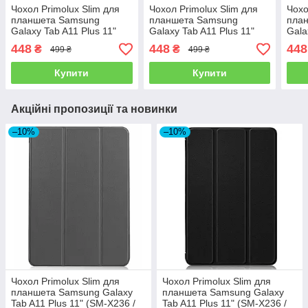
Чохол Primolux Slim для
Чохол Primolux Slim для
Чохо
планшета Samsung
планшета Samsung
пла
Galaxy Tab A11 Plus 11"
Galaxy Tab A11 Plus 11"
Gala
(SM-X236 / SM-X230) -
(SM-X236 / SM-X230) -
(SM-
448
448
448
₴
₴
499 ₴
499 ₴
Grey
Good Night
Butte
Купити
Купити
Акційні пропозиції та новинки
–10%
–10%
Чохол Primolux Slim для
Чохол Primolux Slim для
планшета Samsung Galaxy
планшета Samsung Galaxy
Tab A11 Plus 11" (SM-X236 /
Tab A11 Plus 11" (SM-X236 /