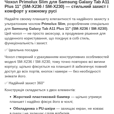
Чохол Primolux Slim для Samsung Galaxy Tab A11
Plus 11" (SM-X236 / SM-X230) — стильний захист і
комфорт у кожному русі
Надайте своєму планшету елегантності та надійного захисту з
ультратонким чохлом
Primolux Slim
, розробленим спеціально
для
Samsung Galaxy Tab A11 Plus 11" (SM-X236 / SM-X230)
.
Цей чохол — не просто аксесуар, а продумане рішення для
щоденного користування, що поєднує в собі стиль,
функціональність і захист.
✅ Ідеальна посадка
Чохол створений з урахуванням конструктивних особливостей
моделі SM-X236 / SM-X230, тому точно повторює всі вигини
корпусу, щільно фіксується на планшеті й забезпечує повний
доступ до всіх портів, кнопок і камери — без необхідності
знімати його.
✅ Надійний захист 360°
Конструкція складається з двох елементів:
Жорсткий пластиковий бампер
— щільно утримує
планшет і надійно фіксує його в чохлі;
Обкладинка з PU-шкіри
— захищає екран, не ковзає
в руках і не залишає слідів відбитків.