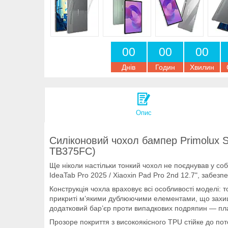
0
0
0
0
0
0
Днів
Годин
Хвилин
Опис
Силіконовий чохол бампер Primolux Si
TB375FC)
Ще ніколи настільки тонкий чохол не поєднував у соб
IdeaTab Pro 2025 / Xiaoxin Pad Pro 2nd 12.7", забез
Конструкція чохла враховує всі особливості моделі: 
прикриті м’якими дублюючими елементами, що захища
додатковий бар’єр проти випадкових подряпин — пл
Прозоре покриття з високоякісного TPU стійке до пот