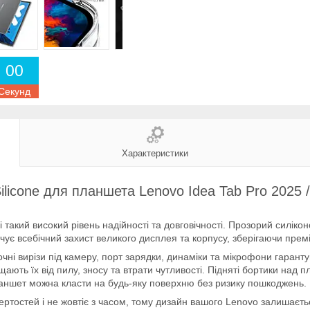
0
0
Секунд
Характеристики
licone для планшета Lenovo Idea Tab Pro 2025 /
і такий високий рівень надійності та довговічності. Прозорий силі
печує всебічний захист великого дисплея та корпусу, зберігаючи пре
точні вирізи під камеру, порт зарядки, динаміки та мікрофони гаран
ють їх від пилу, зносу та втрати чутливості. Підняті бортики над
аншет можна класти на будь-яку поверхню без ризику пошкоджень.
ертостей і не жовтіє з часом, тому дизайн вашого Lenovo залишаєть