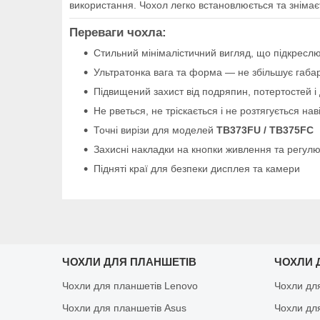
використання. Чохол легко встановлюється та зніма
Переваги чохла:
Стильний мінімалістичний вигляд, що підкресл
Ультратонка вага та форма — не збільшує габ
Підвищений захист від подряпин, потертостей і 
Не рветься, не тріскається і не розтягується на
Точні вирізи для моделей
TB373FU / TB375FC
Захисні накладки на кнопки живлення та регулю
Підняті краї для безпеки дисплея та камери
ЧОХЛИ ДЛЯ ПЛАНШЕТІВ
ЧОХЛИ 
Чохли для планшетів Lenovo
Чохли дл
Чохли для планшетів Asus
Чохли дл