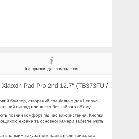
Інформація для замовлення
 Xiaoxin Pad Pro 2nd 12.7" (TB373FU /
коновий бампер, створений спеціально для Lenovo
міальний вигляд планшета без зайвого об’єму.
тують повний комфорт під час використання. Кнопки
 площиною екрана та основної камери забезпечують
ся видимим і акуратним навіть після тривалого