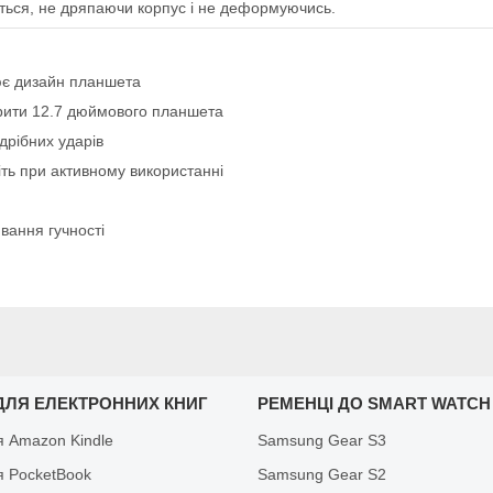
ється, не дряпаючи корпус і не деформуючись.
ює дизайн планшета
арити 12.7 дюймового планшета
дрібних ударів
віть при активному використанні
вання гучності
ДЛЯ ЕЛЕКТРОННИХ КНИГ
РЕМЕНЦІ ДО SMART WATCH
я Amazon Kindle
Samsung Gear S3
я PocketBook
Samsung Gear S2