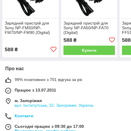
Зарядний пристрій для
Зарядний пристрій для
Заря
Sony NP-FM50/NP-
Sony NP-FA50/NP-FA70
Sony
FM70/NP-FM90 (Digital)
(Digital)
FF51
588
588
₴
588
₴
Купити
Про нас
99% позитивних з 701 відгука за рік
Працює з 13.07.2011
м. Запоріжжя
вул. Інститутська, 32, Запоріжжя, Україна
Контакти
Сьогодні працює з 09:30 до 17:00
Показати весь графік роботи