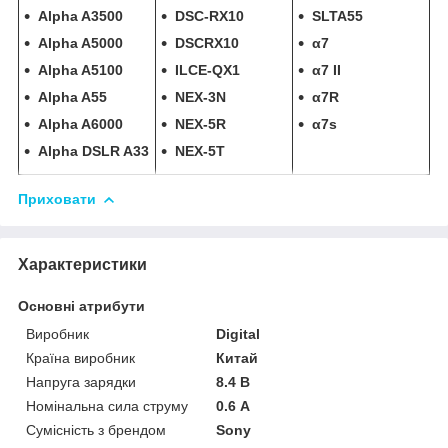
Alpha A3500
DSC-RX10
SLTA55
Alpha A5000
DSCRX10
α7
Alpha A5100
ILCE-QX1
α7 II
Alpha A55
NEX-3N
α7R
Alpha A6000
NEX-5R
α7s
Alpha DSLR A33
NEX-5T
Приховати
Характеристики
Основні атрибути
Виробник
Digital
Країна виробник
Китай
Напруга зарядки
8.4 В
Номінальна сила струму
0.6 А
Сумісність з брендом
Sony