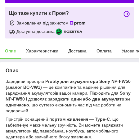
Що таке купити з Пром?
Замовлення під захистом
Доступна доставка
Опис
Характеристики
Доставка
Оплата
Умови п
Опис
Зарядний пристрій
Probty
для акумулятора Sony NP-FW50
(аналог BC-VW1)
— це компактне та надійне рішення для
заряджання акумуляторів вашої камери. Підходить для
Sony
NP-FW50
і дозволяє заряджати
один або два акумулятори
одночасно
, що суттєво економить час під час роботи чи
подорожей.
Пристрій оснащений
портом живлення — Type-C
, що
забезпечує максимальну зручність. Ви можете заряджати
акумулятори від павербанка, ноутбука, автомобільного
адаптера або звичайного блоку живлення.