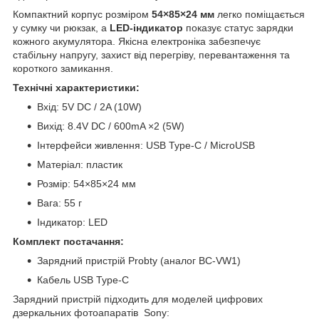
Компактний корпус розміром
54×85×24 мм
легко поміщається
у сумку чи рюкзак, а
LED-індикатор
показує статус зарядки
кожного акумулятора. Якісна електроніка забезпечує
стабільну напругу, захист від перегріву, перевантаження та
короткого замикання.
Технічні характеристики:
Вхід: 5V DC / 2A (10W)
Вихід: 8.4V DC / 600mA ×2 (5W)
Інтерфейси живлення: USB Type-C / MicroUSB
Матеріал: пластик
Розмір: 54×85×24 мм
Вага: 55 г
Індикатор: LED
Комплект постачання:
Зарядний пристрій Probty (аналог BC-VW1)
Кабель USB Type-C
Зарядний пристрій підходить для моделей цифрових
дзеркальних фотоапаратів Sony: