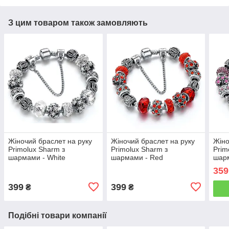
З цим товаром також замовляють
Жіночий браслет на руку
Жіночий браслет на руку
Жіно
Primolux Sharm з
Primolux Sharm з
Prim
шармами - White
шармами - Red
шарм
359
399
399
₴
₴
Подібні товари компанії