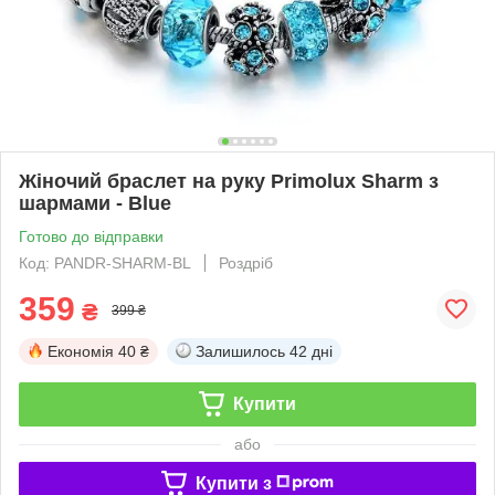
Жіночий браслет на руку Primolux Sharm з
шармами - Blue
Готово до відправки
Код: PANDR-SHARM-BL
Роздріб
359
₴
399 ₴
Економія
40 ₴
Залишилось
42 дні
Купити
або
Купити з