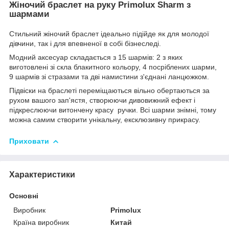
Жіночий браслет на руку Primolux Sharm з
шармами
Стильний жіночий браслет ідеально підійде як для молодої
дівчини, так і для впевненої в собі бізнеследі.
Модний аксесуар складається з 15 шармів: 2 з яких
виготовлені зі скла блакитного кольору, 4 посріблених шарми,
9 шармів зі стразами та дві намистини з'єднані ланцюжком.
Підвіски на браслеті переміщаються вільно обертаються за
рухом вашого зап'ястя, створюючи дивовижний ефект і
підкреслюючи витончену красу ручки. Всі шарми знімні, тому
можна самим створити унікальну, ексклюзивну прикрасу.
Приховати
Характеристики
Основні
Виробник
Primolux
Країна виробник
Китай