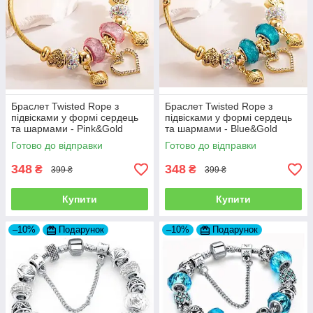
Браслет Twisted Rope з
Браслет Twisted Rope з
підвісками у формі сердець
підвісками у формі сердець
та шармами - Pink&Gold
та шармами - Blue&Gold
Готово до відправки
Готово до відправки
348
348
₴
₴
399 ₴
399 ₴
Купити
Купити
–10%
Подарунок
–10%
Подарунок