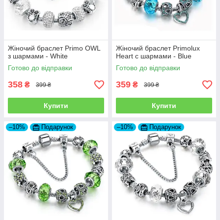
Жіночий браслет Primo OWL
Жіночий браслет Primolux
з шармами - White
Heart с шармами - Blue
Готово до відправки
Готово до відправки
358
359
₴
₴
399 ₴
399 ₴
Купити
Купити
–10%
Подарунок
–10%
Подарунок