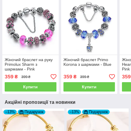
Жіночий браслет на руку
Жіночий браслет Primo
Жіно
Primolux Sharm з
Korona з шармами - Blue
Hear
шармами - Pink
Pink
359
359
359
₴
₴
399 ₴
399 ₴
Купити
Купити
Акційні пропозиції та новинки
–13%
Подарунок
–13%
Подарунок