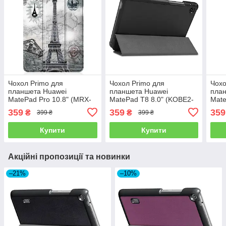
Чохол Primo для
Чохол Primo для
Чохо
планшета Huawei
планшета Huawei
пла
MatePad Pro 10.8" (MRX-
MatePad T8 8.0" (KOBE2-
Mate
W09 / MRX-W19 / MRX-
L09 / KOBE2-L03 / KOBE2-
W09
359
359
359
₴
₴
399 ₴
399 ₴
AL09) Slim - Paris
W09) Slim - Black
AL09
Купити
Купити
Акційні пропозиції та новинки
–21%
–10%