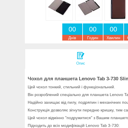
0
0
0
0
0
0
Днів
Годин
Хвилин
Опис
Чохол для планшета Lenovo Tab 3-730 Sli
Цей чохол тонкий, стильний і функціональний.
Він розроблений спеціально для планшета Lenovo Tab
Надійно захищає від пилу, подряпин і механічних по
Конструкція дозволяє зігнути передню кришку, тим са
Цей чохол відмінно "подружитися" з Вашим планшето
Підходить до всіх модифікацій Lenovo Tab 3-730: