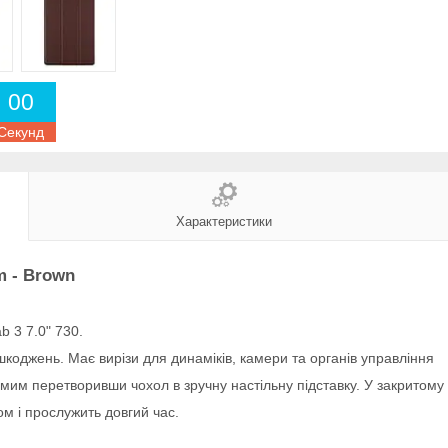
0
0
Секунд
Характеристики
m - Brown
 3 7.0" 730.
шкоджень. Має вирізи для динаміків, камери та органів управління
мим перетворивши чохол в зручну настільну підставку. У закритому 
м і прослужить довгий час.