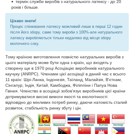
термін служби виробів з натурального латексу - до 20
років і більше.
Цікаво знати!
Процес спінювання латексу можливий лише в перші 12 годин
після його збору, саме тому вироби з 100%-але натурального
латексу виробляються тільки недалеко від місця збору
молочного соку.
Тому країною виготовлення повністю натуральних виробів з
цього матеріалу може бути одна з країн, що входять у
створену ще в 1970 році Асоціацію виробників натурального
каучуку (ANRPC). Членами цієї асоціації в даний час є всього
11 країн: Шрі-Ланка, Індонезія, Таїланд, Малайзія, В'єтнам,
Сінгапур, Індія, Китай, Камбоджа, Філіппіни і Папуа Нова
Гвінея. Членство в асоціації зобов'язує виробників цієї країни
дотримуватися високі вимоги якості та екологічності
відповідно до мінливих потреб ринку, даючи натомість сталий
розвиток, стабільність ринку збуту і цін.