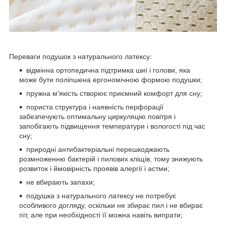
Переваги подушок з натурального латексу:
відмінна ортопедична підтримка шиї і голови, яка
може бути поліпшена ергономічною формою подушки;
пружна м'якість створює приємний комфорт для сну;
пориста структура і наявність перфорації
забезпечують оптимальну циркуляцію повітря і
запобігають підвищення температури і вологості під час
сну;
природні антибактеріальні перешкоджають
розмноженню бактерій і пилових кліщів, тому знижують
розвиток і ймовірність проявів алергії і астми;
не вбирають запахи;
подушка з натурального латексу не потребує
особливого догляду, оскільки не збирає пил і не вбирає
піт, але при необхідності її можна навіть випрати;