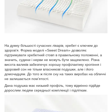
На думку більшості сучасних лікарів, хребет є ключем до
здоров'я. Форма моделі «Sweet Dream» дозволяє
підтримувати хребетний стовп в правильному положенні, а
значить, судини і нерви не можуть бути защемлено. Різна
висота валиків забезпечує хорошу профілактику хропіння і
здоровий сон не тільки власникові подушки, але і його
домочадцям. До того ж після сну на таких виробах на обличчі
не залишається пом'ятості.
Дана подушка має низький профіль, тому відмінно підійде
дорослим людям середньої комплекції і підліткам.