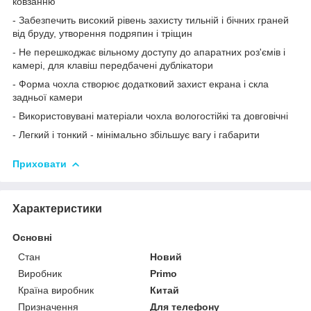
ковзанню
- Забезпечить високий рівень захисту тильній і бічних граней
від бруду, утворення подряпин і тріщин
- Не перешкоджає вільному доступу до апаратних роз'ємів і
камері, для клавіш передбачені дублікатори
- Форма чохла створює додатковий захист екрана і скла
задньої камери
- Використовувані матеріали чохла вологостійкі та довговічні
- Легкий і тонкий - мінімально збільшує вагу і габарити
Приховати
Характеристики
Основні
Стан
Новий
Виробник
Primo
Країна виробник
Китай
Призначення
Для телефону