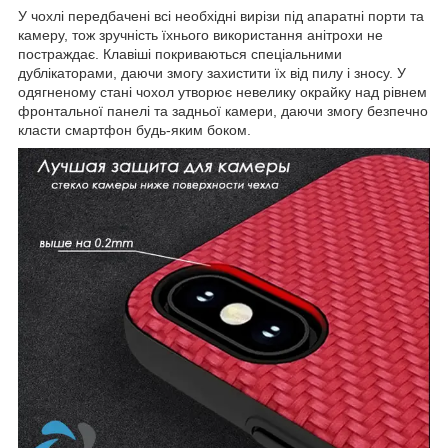
У чохлі передбачені всі необхідні вирізи під апаратні порти та
камеру, тож зручність їхнього використання анітрохи не
постраждає. Клавіші покриваються спеціальними
дублікаторами, даючи змогу захистити їх від пилу і зносу. У
одягненому стані чохол утворює невелику окрайку над рівнем
фронтальної панелі та задньої камери, даючи змогу безпечно
класти смартфон будь-яким боком.