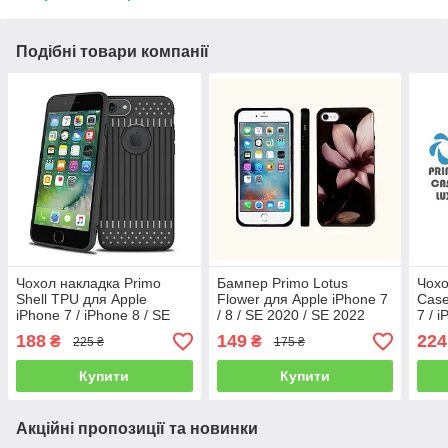
Подібні товари компанії
Чохол накладка Primo
Бампер Primo Lotus
Чохо
Shell TPU для Apple
Flower для Apple iPhone 7
Case
iPhone 7 / iPhone 8 / SE
/ 8 / SE 2020 / SE 2022
7 / 
2020 / SE 2022 - Black
2022
188
149
224
₴
₴
225 ₴
175 ₴
Купити
Купити
Акційні пропозиції та новинки