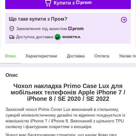
Купити з
Що таке купити з Пром?
Замовлення під захистом
Доступна доставка
Опис
Характеристики
Доставка
Оплата
Умови п
Опис
Чохол накладка Primo Case Lux для
мобільних телефонів Apple iPhone 7 /
iPhone 8 / SE 2020 / SE 2022
Захисний чохол Primo Cover Lux виконаний в стильному,
суворій мінімалістичному дизайні та відмінно поєднується із
зовнішністю iPhone 7 / iPhone 8. Виконаний з щільного TPU
силікону і фактурним покриттям з екошкіри.
Чохол має багатошарову структуру, що надає йому ряд