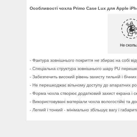
Особливості чохла Primo Case Lux для Apple iPhon
- Фактура зовнішнього покриття не збирає на собі ві
- Спеціальна структура зовнішнього шару PU переш
- Забезпечить високий рівень захисту тильній і бічни
- Не перешкоджає вільному доступу до апаратних роз'
- Форма чохла створює додатковий захист екрана і с
- Використовувані матеріали чохла вологостійкі та дов
- Легкий і тонкий - мінімально збільшує вагу і габарит