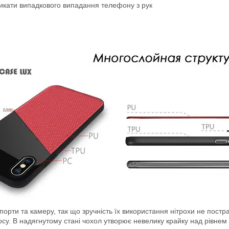
никати випадкового випадання телефону з рук
і порти та камеру, так що зручність їх використання нітрохи не пос
носу. В надягнутому стані чохол утворює невелику крайку над рівне