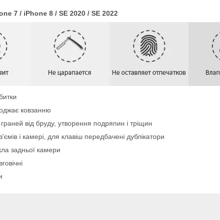
e 7 / iPhone 8 / SE 2020 / SE 2022
дбитки
коджає ковзанню
х граней від бруду, утворення подряпин і тріщин
ємів і камері, для клавіш передбачені дублікатори
кла задньої камери
говічні
и