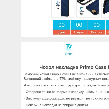
0
0
0
0
0
0
Днів
Годин
Хвилин
Опис
Чохол накладка Primo Case L
Захисний чохол Primo Cover Lux виконаний в стильному
Виконаний з щільного TPU силікону і фактурним покр
Чохол має багатошарову структуру, що надає йому р
- Створено точно за формою корпусу і щільно на ньо
- Виключена деформація, не рветься і не тріскається
- Поверхня накладки не збирає відбитки