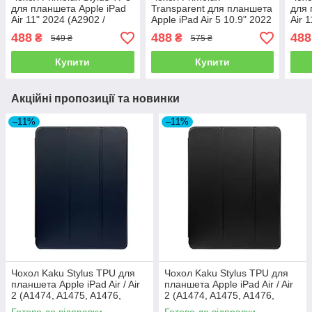
для планшета Apple iPad
Transparent для планшета
для 
Air 11" 2024 (A2902 /
Apple iPad Air 5 10.9" 2022
Air 
A2903 / A2904) - Black
(A2588 / A2589 / A2591) -
A326
488
488
488
₴
₴
549 ₴
575 ₴
Black/Clear
Купити
Купити
Акційні пропозиції та новинки
–11%
–11%
Чохол Kaku Stylus TPU для
Чохол Kaku Stylus TPU для
планшета Apple iPad Air / Air
планшета Apple iPad Air / Air
2 (A1474, A1475, A1476,
2 (A1474, A1475, A1476,
A1566, A1567) - Dark Blue
A1566, A1567) - Black