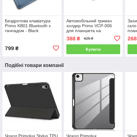
Бездротова клавіатура
Автомобільний тримач
Захи
Primo KB01 Bluetooth з
холдер Primo VCP-006
скло
тачпадом - Black
для планшета на
план
підголовник - Black
Air 2
388
268
₴
425 ₴
799
₴
Купити
Подібні товари компанії
Чохол Primolux Stylus TPU
Чохол Primolux
Чохо