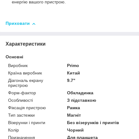
енергію вашого пристрою.
Приховати
Характеристики
Основні
Виробник
Primo
Країна виробник
Китай
Діагональ екрану
9.7"
пристрою
Форм-фактор
Обкладинка
Особливості
З підставкою
Фіксація пристрою
Рамка
Тип застежки
Магніт
Візерунки і принти
Без візерунків і принтів
Колір
Чорний
Призначення
Для планшета