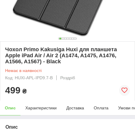
Чохол Primo Kakusiga Huxi для планшета
Apple iPad Air / Air 2 (A1474, A1475, A1476,
A1566, A1567) - Black
Немає в наявності
Код: HUXI-APL-IPD9.7-B
Роздріб
499
₴
Опис
Характеристики
Доставка
Оплата
Умови п
Опис