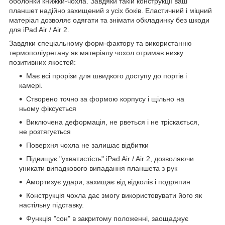
оболонки книжки-чохла. Завдяки такій конструкції ваш
планшет надійно захищений з усіх боків. Еластичний і міцний
матеріал дозволяє одягати та знімати обкладинку без шкоди
для iPad Air / Air 2.
Завдяки спеціальному форм-фактору та використанню
термополіуретану як матеріалу чохол отримав низку
позитивних якостей:
Має всі прорізи для швидкого доступу до портів і
камері.
Створено точно за формою корпусу і щільно на
ньому фіксується
Виключена деформація, не рветься і не тріскається,
не розтягується
Поверхня чохла не залишає відбитки
Підвищує "ухватистість" iPad Air / Air 2, дозволяючи
уникати випадкового випадання планшета з рук
Амортизує удари, захищає від відколів і подряпин
Конструкція чохла дає змогу використовувати його як
настільну підставку.
Функція "сон" в закритому положенні, заощаджує