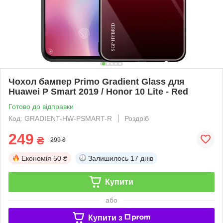
Чохол бампер Primo Gradient Glass для
Huawei P Smart 2019 / Honor 10 Lite - Red
Готово до відправки
Код: GRADIENT-HW-PSMART-R
Роздріб
249
₴
299 ₴
Економія
50 ₴
Залишилось
17 днів
Купити
або
Купити з