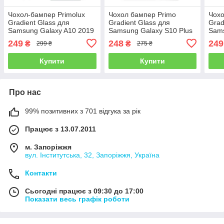
Чохол-бампер Primolux
Чохол бампер Primo
Чохо
Gradient Glass для
Gradient Glass для
Grad
Samsung Galaxy A10 2019
Samsung Galaxy S10 Plus
Sams
(SM-A105) - Purple
(SM-G975) - Black
(SM-
249
248
249
₴
₴
299 ₴
275 ₴
Купити
Купити
Про нас
99% позитивних з 701 відгука за рік
Працює з 13.07.2011
м. Запоріжжя
вул. Інститутська, 32, Запоріжжя, Україна
Контакти
Сьогодні працює з 09:30 до 17:00
Показати весь графік роботи