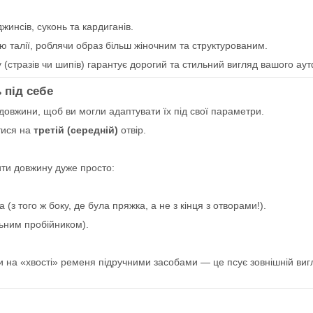
жинсів, суконь та кардиганів.
ю талії, роблячи образ більш жіночним та структурованим.
 (стразів чи шипів) гарантує дорогий та стильний вигляд вашого аут
 під себе
довжини, щоб ви могли адаптувати їх під свої параметри.
тися на
третій (середній)
отвір.
ити довжину дуже просто:
 (з того ж боку, де була пряжка, а не з кінця з отворами!).
льним пробійником).
 на «хвості» ременя підручними засобами — це псує зовнішній вигл