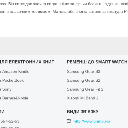
. Він виглядає значно виграшніше за сірі чи блакитні відтінки, оскі
нні з класичним костюмом. Матова або злегка сатинова текстура 
ДЛЯ ЕЛЕКТРОННИХ КНИГ
РЕМЕНЦІ ДО SMART WATCH
я Amazon Kindle
Samsung Gear S3
я PocketBook
Samsung Gear S2
я Sony
Samsung Gear Fit 2
я Barnes&Noble
Xiaomi Mi Band 2
 667-52-53
http://www.primo.vip