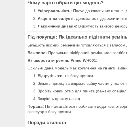
Чому варто обрати цю модель?
Універсальність:
Пасує до класичних штанів, д
Акцент на силуеті:
Допомагає підкреслити ліні
Лаконічний дизайн:
Відсутність зайвого декору
Гід покупця: Як ідеально підігнати ремінь
Більшість якісних ременів виготовляються з запасом 
Важливо:
Правильно підібраний ремінь має застіба
Як вкоротити ремінь Primo WH001:
Оскільки дана модель має кріплення на
гвинті
, змін
Відкрутіть гвинт з боку пряжки.
Зніміть пряжку та відріжте зайву частину полотна
Зробіть новий отвір для гвинта (бажано спеціа
Закріпіть пряжку назад.
Порада:
Не намагайтеся пробивати додаткові отвори
аксесуар з боку пряжки.
Поради стиліста: