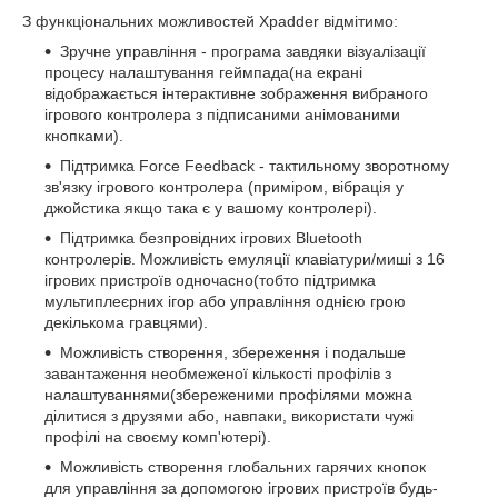
З функціональних можливостей Xpadder відмітимо:
Зручне управління - програма завдяки візуалізації
процесу налаштування геймпада(на екрані
відображається інтерактивне зображення вибраного
ігрового контролера з підписаними анімованими
кнопками).
Підтримка Force Feedback - тактильному зворотному
зв'язку ігрового контролера (приміром, вібрація у
джойстика якщо така є у вашому контролері).
Підтримка безпровідних ігрових Bluetooth
контролерів. Можливість емуляції клавіатури/миші з 16
ігрових пристроїв одночасно(тобто підтримка
мультиплеєрних ігор або управління однією грою
декількома гравцями).
Можливість створення, збереження і подальше
завантаження необмеженої кількості профілів з
налаштуваннями(збереженими профілями можна
ділитися з друзями або, навпаки, використати чужі
профілі на своєму комп'ютері).
Можливість створення глобальних гарячих кнопок
для управління за допомогою ігрових пристроїв будь-