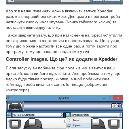
Або ж в налаштуваннях можна включити запуск Xpadder
разом з операційною системою. Для цього в програмі треба
натиснути кнопку налаштувань (іконка гайкового ключа) та
поставити відповідну галочку.
Також звернете увагу, що при натисненні на "хрестик" утиліта
не закривається, а згортається в панель завдань. Це зручно,
тому що можна настроїти все один раз, а потім забути про
програму, тому що вона не впадатиме у вічі.
Controller images. Що це? як додати в Xpadder
Після запуску ви побачите сіре поле - в нім з'явиться ваш
пристрій, коли ви його підключите. Але проблема в тому, що
видно буде тільки прозорі кнопки, а щоб побачити сам
геймпад, треба викачати controller image (зображення
контролера).