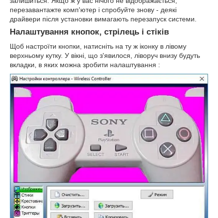
залишиться. Якщо ж у вас нічого не відображається,
перезавантажте комп'ютер і спробуйте знову - деякі
драйвери після установки вимагають перезапуск системи.
Налаштування кнопок, стрілець і стіків
Щоб настроїти кнопки, натисніть на ту ж іконку в лівому
верхньому кутку. У вікні, що з'явилося, ліворуч внизу будуть
вкладки, в яких можна зробити налаштування :