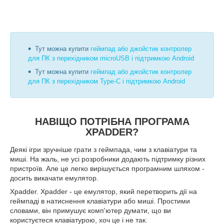
Тут можна купити
геймпад або джойстик контролер
для ПК з перехідником microUSB і підтримкою Android
Тут можна купити
геймпад або джойстик контролер
для ПК з перехідником Type-C і підтримкою Android
НАВІЩО ПОТРІБНА ПРОГРАМА
XPADDER?
Деякі ігри зручніше грати з геймпада, чим з клавіатури та
миші. На жаль, не усі розробники додають підтримку різних
пристроїв. Але це легко вирішується програмним шляхом -
досить викачати емулятор.
Xpadder. Xpadder - це емулятор, який перетворить дії на
геймпаді в натиснення клавіатури або миші. Простими
словами, він примушує комп'ютер думати, що ви
користуєтеся клавіатурою, хоч це і не так.