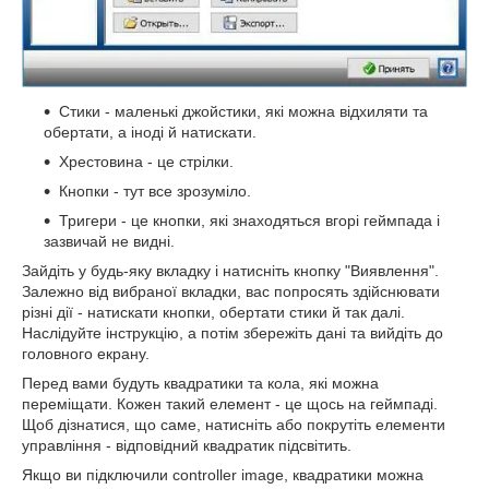
Стики - маленькі джойстики, які можна відхиляти та
обертати, а іноді й натискати.
Хрестовина - це стрілки.
Кнопки - тут все зрозуміло.
Тригери - це кнопки, які знаходяться вгорі геймпада і
зазвичай не видні.
Зайдіть у будь-яку вкладку і натисніть кнопку "Виявлення".
Залежно від вибраної вкладки, вас попросять здійснювати
різні дії - натискати кнопки, обертати стики й так далі.
Наслідуйте інструкцію, а потім збережіть дані та вийдіть до
головного екрану.
Перед вами будуть квадратики та кола, які можна
переміщати. Кожен такий елемент - це щось на геймпаді.
Щоб дізнатися, що саме, натисніть або покрутіть елементи
управління - відповідний квадратик підсвітить.
Якщо ви підключили controller image, квадратики можна