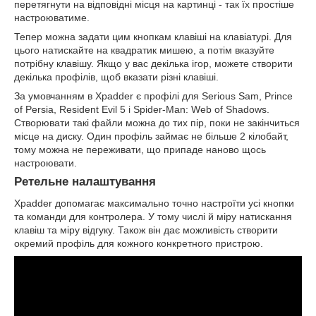
перетягнути на відповідні місця на картинці - так їх простіше
настроюватиме.
Тепер можна задати цим кнопкам клавіші на клавіатурі. Для
цього натискайте на квадратик мишею, а потім вказуйте
потрібну клавішу. Якщо у вас декілька ігор, можете створити
декілька профілів, щоб вказати різні клавіші.
За умовчанням в Xpadder є профілі для Serious Sam, Prince
of Persia, Resident Evil 5 і Spider-Man: Web of Shadows.
Створювати такі файли можна до тих пір, поки не закінчиться
місце на диску. Один профіль займає не більше 2 кілобайт,
тому можна не переживати, що припаде наново щось
настроювати.
Ретельне налаштування
Xpadder допомагає максимально точно настроїти усі кнопки
та команди для контролера. У тому числі й міру натискання
клавіш та міру відгуку. Також він дає можливість створити
окремий профіль для кожного конкретного пристрою.