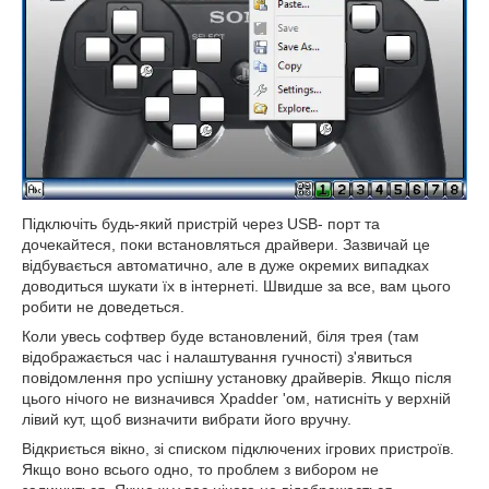
Підключіть будь-який пристрій через USB- порт та
дочекайтеся, поки встановляться драйвери. Зазвичай це
відбувається автоматично, але в дуже окремих випадках
доводиться шукати їх в інтернеті. Швидше за все, вам цього
робити не доведеться.
Коли увесь софтвер буде встановлений, біля трея (там
відображається час і налаштування гучності) з'явиться
повідомлення про успішну установку драйверів. Якщо після
цього нічого не визначився Xpadder 'ом, натисніть у верхній
лівий кут, щоб визначити вибрати його вручну.
Відкриється вікно, зі списком підключених ігрових пристроїв.
Якщо воно всього одно, то проблем з вибором не