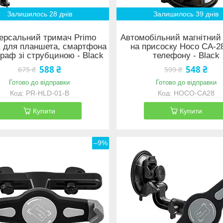
Залишилось 28 днів
Залишилось 39 днів
версальний тримач Primo
Автомобільний магнітний
 для планшета, смартфона
на присоску Hoco CA-2
граф зі струбциною - Black
телефону - Black
588 ₴
548 ₴
675 ₴
599 ₴
Готово до відправки
Готово до відправки
PR-HLD-01-B
HOCO-CA28
Купити
Купити
–9%