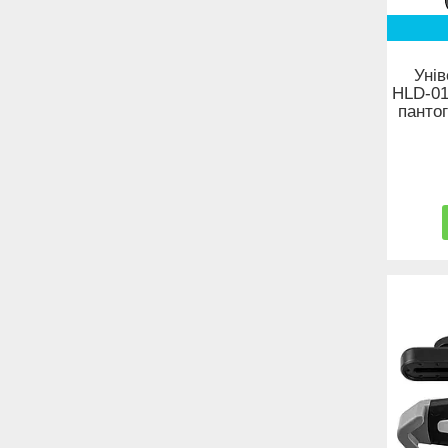
Уні
HLD-01
панто