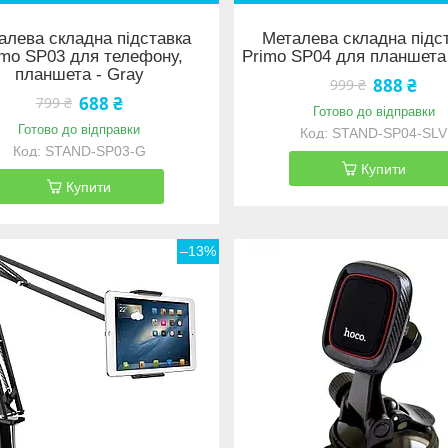
алева складна підставка
Металева складна підс
imo SP03 для телефону,
Primo SP04 для планшета -
планшета - Gray
888 ₴
999 ₴
688 ₴
799 ₴
Готово до відправки
Готово до відправки
STAND-SP04-SLV
STAND-SP03-G
Купити
Купити
–13%