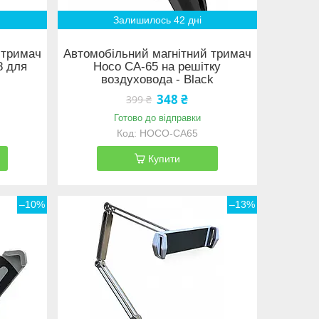
Залишилось 42 дні
 тримач
Автомобільний магнітний тримач
8 для
Hoco CA-65 на решітку
воздуховода - Black
348 ₴
399 ₴
Готово до відправки
HOCO-CA65
Купити
–10%
–13%