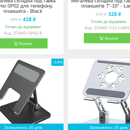
алева складна підставка
Металева складна підста
imo SP02 для телефону,
планшетів 7"-10" - La
планшета - Black
328 ₴
375 ₴
428 ₴
499 ₴
Готово до відправки
Готово до відправки
STAND-7/10-LARG
STAND-SP02-B
Купити
Купити
–14%
Залишилось 10 днів
Залишилось 15 днів