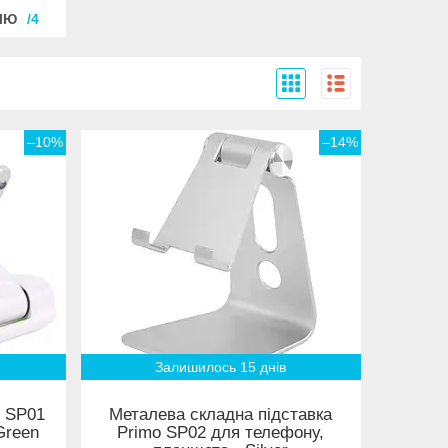
ЛЮ
4
–10%
–14%
Залишилось 15 днів
o SP01
Металева складна підставка
Green
Primo SP02 для телефону,