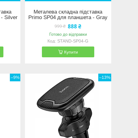
тавка
Металева складна підставка
 Silver
Primo SP04 для планшета - Gray
888 ₴
999 ₴
Готово до відправки
STAND-SP04-G
Купити
–9%
–13%