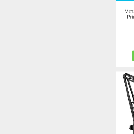
Мет
Pr