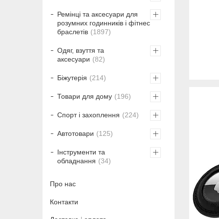
Ремінці та аксесуари для
розумних годинників і фітнес
браслетів
1897
Одяг, взуття та
аксесуари
82
Біжутерія
214
Товари для дому
196
Спорт і захоплення
224
Автотовари
125
Інструменти та
обладнання
34
Про нас
Контакти