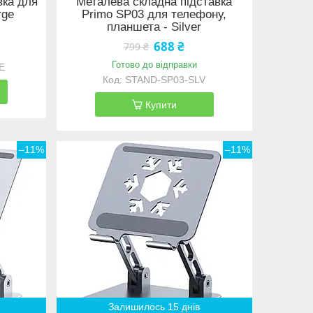
вка для
Металева складна підставка
rge
Primo SP03 для телефону,
планшета - Silver
688 ₴
799 ₴
Готово до відправки
E
STAND-SP03-SLV
Купити
–11%
–11%
Залишилось 15 днів