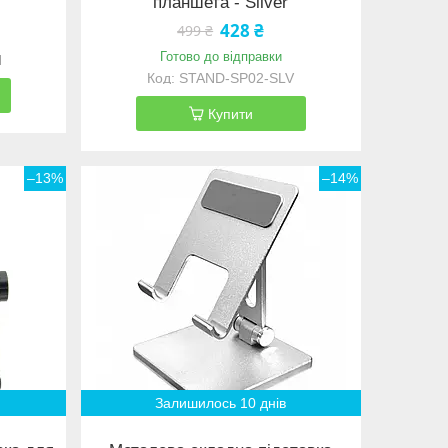
планшета - Silver
428 ₴
499 ₴
Готово до відправки
N
STAND-SP02-SLV
Купити
–13%
–14%
Залишилось 10 днів