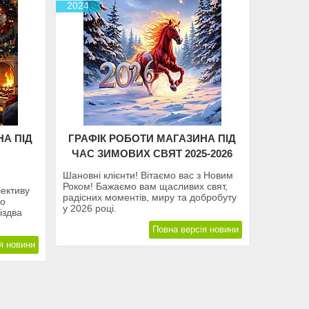
2024
НА ПІД
ГРАФІК РОБОТИ МАГАЗИНА ПІД
ЧАС ЗИМОВИХ СВЯТ 2025-2026
Шановні клієнти! Вітаємо вас з Новим
Роком! Бажаємо вам щасливих свят,
лективу
радісних моментів, миру та добробуту
ро
у 2026 році.
іздва
Повна версія новини
я новини