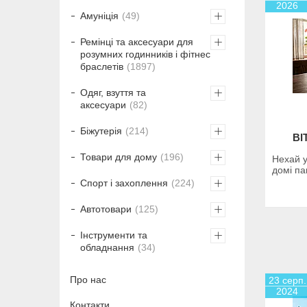
2026
Амуніція
49
Ремінці та аксесуари для
розумних годинників і фітнес
браслетів
1897
Одяг, взуття та
аксесуари
82
Біжутерія
214
ВІ
Товари для дому
196
Нехай у
домі па
Спорт і захоплення
224
Автотовари
125
Інструменти та
обладнання
34
Про нас
23 серп.
2024
Контакти