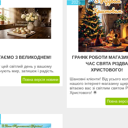
2025
ТАЄМО З ВЕЛИКОДНЕМ!
ГРАФІК РОБОТИ МАГАЗИ
ЧАС СВЯТА РІЗДВА
 цей світлий день у вашому
ХРИСТОВОГО!
нують мир, затишок і радість.
Шановні клієнти! Від усього ко
Повна версія новини
нашого інтернет-магазину щи
вітаємо вас зі світлим святом Р
Христового! 🌟
Повна версі