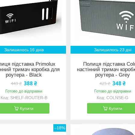
Залишилось 16 днів
Залишилось 23 дні
иця підставка Primolux
Полиця підставка Col
інний тримач коробка для
настінний тримач короб
роутера - Black
роутера - Grey
388 ₴
348 ₴
449 ₴
425 ₴
Готово до відправки
Готово до відправки
SHELF-ROUTER-B
COLNSE-G
Купити
Купити
–18%