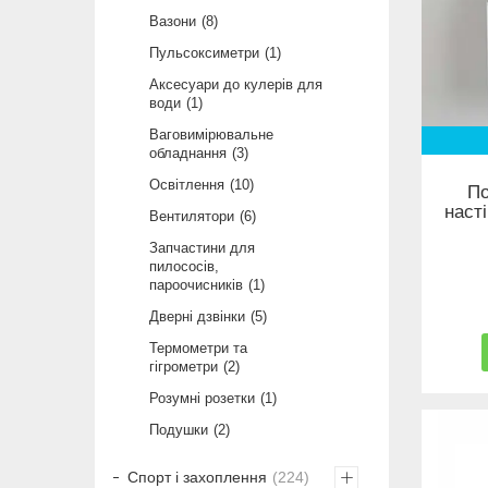
Вазони
8
Пульсоксиметри
1
Аксесуари до кулерів для
води
1
Ваговимірювальне
обладнання
3
Освітлення
10
По
наст
Вентилятори
6
Запчастини для
пилососів,
пароочисників
1
Дверні дзвінки
5
Термометри та
гігрометри
2
Розумні розетки
1
Подушки
2
Спорт і захоплення
224