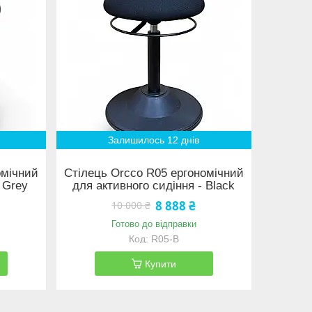
Залишилось 12 днів
омічний
Стілець Orcco R05 ергономічний
 Grey
для активного сидіння - Black
8 888 ₴
10 000 ₴
Готово до відправки
R05-B
Купити