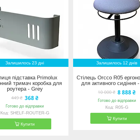
Залишилось 23 дні
Залишилось 12 днів
иця підставка Primolux
Стілець Orcco R05 ергон
інний тримач коробка для
для активного сидіння -
роутера - Grey
8 888 ₴
10 000 ₴
368 ₴
449 ₴
Готово до відправки
Готово до відправки
R05-G
SHELF-ROUTER-G
Купити
Купити