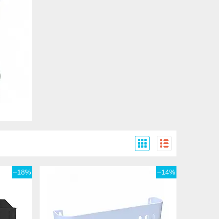
–18%
–14%