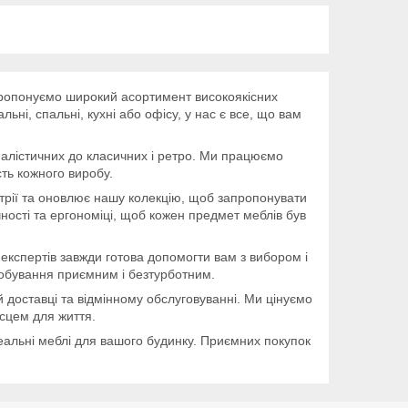
пропонуємо широкий асортимент високоякісних
ьні, спальні, кухні або офісу, у нас є все, що вам
німалістичних до класичних і ретро. Ми працюємо
сть кожного виробу.
трії та оновлює нашу колекцію, щоб запропонувати
чності та ергономіці, щоб кожен предмет меблів був
експертів завжди готова допомогти вам з вибором і
робування приємним і безтурботним.
й доставці та відмінному обслуговуванні. Ми цінуємо
ісцем для життя.
еальні меблі для вашого будинку. Приємних покупок