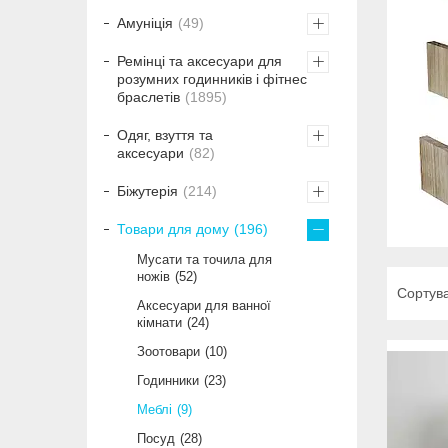
Амуніція
49
Ремінці та аксесуари для
розумних годинників і фітнес
браслетів
1895
Одяг, взуття та
аксесуари
82
Біжутерія
214
Товари для дому
196
Мусати та точила для
ножів
52
Аксесуари для ванної
кімнати
24
Зоотовари
10
Годинники
23
Меблі
9
Посуд
28