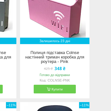
Залишилось 23 дні
nse
Полиця підставка Colnse
ка для
настінний тримач коробка для
роутера - Pink
348 ₴
425 ₴
Готово до відправки
COLNSE-PNK
Купити
–11%
–11%