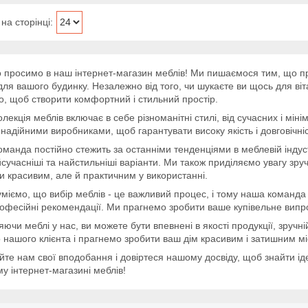
 просимо в наш інтернет-магазин меблів! Ми пишаємося тим, що 
для вашого будинку. Незалежно від того, чи шукаєте ви щось для вітал
о, щоб створити комфортний і стильний простір.
лекція меблів включає в себе різноманітні стилі, від сучасних і мі
з надійними виробниками, щоб гарантувати високу якість і довговічні
манда постійно стежить за останніми тенденціями в меблевій індус
сучасніші та найстильніші варіанти. Ми також приділяємо увагу зру
ки красивим, але й практичним у використанні.
міємо, що вибір меблів - це важливий процес, і тому наша команда 
офесійні рекомендації. Ми прагнемо зробити ваше купівельне вип
ючи меблі у нас, ви можете бути впевнені в якості продукції, зручні
 нашого клієнта і прагнемо зробити ваш дім красивим і затишним м
те нам свої вподобання і довіртеся нашому досвіду, щоб знайти ід
у інтернет-магазині меблів!