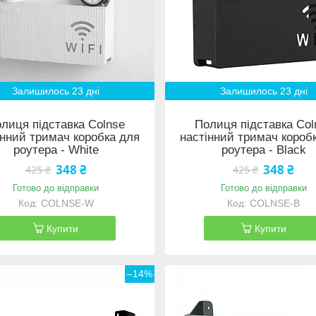
Залишилось 23 дні
Залишилось 23 дні
лиця підставка Colnse
Полиця підставка Col
інний тримач коробка для
настінний тримач короб
роутера - White
роутера - Black
348 ₴
348 ₴
425 ₴
425 ₴
Готово до відправки
Готово до відправки
COLNSE-W
COLNSE-B
Купити
Купити
–14%