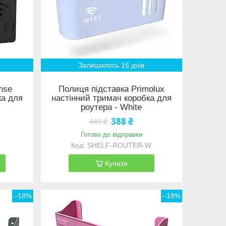
Залишилось 16 днів
nse
Полиця підставка Primolux
ка для
настінний тримач коробка для
роутера - White
388 ₴
449 ₴
Готово до відправки
SHELF-ROUTER-W
Купити
–18%
–18%