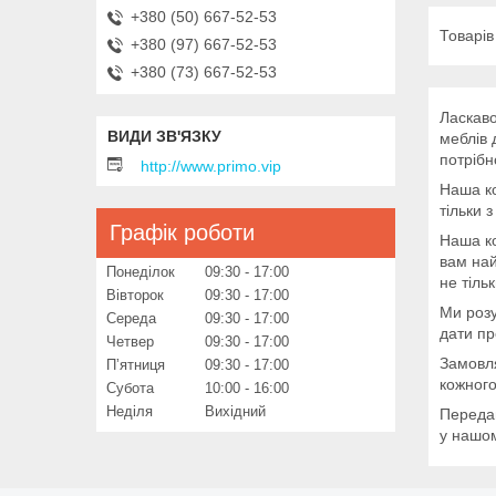
+380 (50) 667-52-53
+380 (97) 667-52-53
+380 (73) 667-52-53
Ласкаво
меблів 
потрібн
http://www.primo.vip
Наша ко
тільки 
Графік роботи
Наша ко
вам най
Понеділок
09:30
17:00
не тіль
Вівторок
09:30
17:00
Ми розу
Середа
09:30
17:00
дати пр
Четвер
09:30
17:00
Замовля
Пʼятниця
09:30
17:00
кожного
Субота
10:00
16:00
Неділя
Вихідний
Передай
у нашом