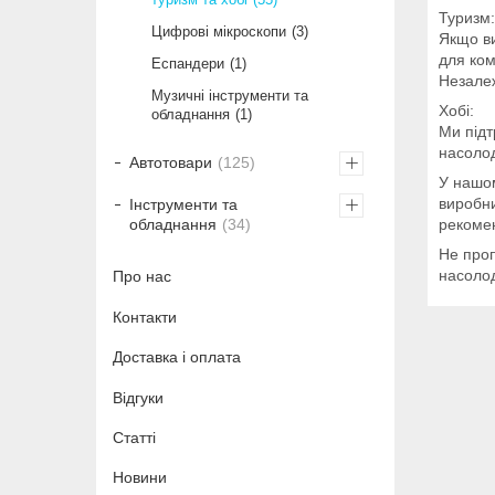
Туризм:
Цифрові мікроскопи
3
Якщо ви
для ком
Еспандери
1
Незалеж
Музичні інструменти та
Хобі:
обладнання
1
Ми підт
насоло
Автотовари
125
У нашом
виробни
Інструменти та
рекомен
обладнання
34
Не проп
насоло
Про нас
Контакти
Доставка і оплата
Відгуки
Статті
Новини