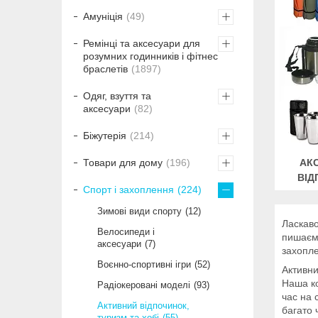
Амуніція
49
Ремінці та аксесуари для
розумних годинників і фітнес
браслетів
1897
Одяг, взуття та
аксесуари
82
Біжутерія
214
АК
Товари для дому
196
ВІД
Спорт і захоплення
224
Зимові види спорту
12
Ласкаво
Велосипеди і
пишаємо
аксесуари
7
захопле
Воєнно-спортивні ігри
52
Активни
Наша ко
Радіокеровані моделі
93
час на 
Активний відпочинок,
багато 
туризм та хобі
55