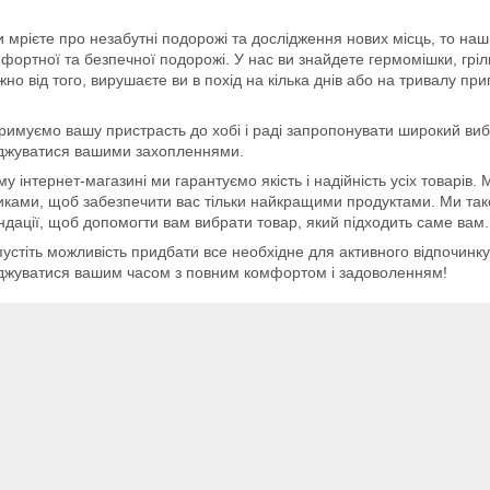
 мрієте про незабутні подорожі та дослідження нових місць, то на
фортної та безпечної подорожі. У нас ви знайдете гермомішки, грілки
но від того, вирушаєте ви в похід на кілька днів або на тривалу пр
римуємо вашу пристрасть до хобі і раді запропонувати широкий вибі
джуватися вашими захопленнями.
у інтернет-магазині ми гарантуємо якість і надійність усіх товар
ками, щоб забезпечити вас тільки найкращими продуктами. Ми тако
дації, щоб допомогти вам вибрати товар, який підходить саме вам.
устіть можливість придбати все необхідне для активного відпочинку,
джуватися вашим часом з повним комфортом і задоволенням!