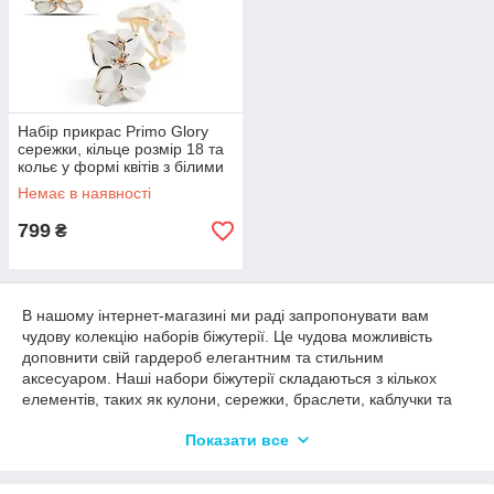
Набір прикрас Primo Glory
сережки, кільце розмір 18 та
кольє у формі квітів з білими
пелюстками та кристалами –
Немає в наявності
Gold&White
799
₴
В нашому інтернет-магазині ми раді запропонувати вам
чудову колекцію наборів біжутерії. Це чудова можливість
доповнити свій гардероб елегантним та стильним
аксесуаром. Наші набори біжутерії складаються з кількох
елементів, таких як кулони, сережки, браслети, каблучки та
інші аксесуари, які гармонійно поєднуються між собою та
Показати все
доповнюють ваш образ.
У нашому асортименті ви знайдете набори біжутерії різних
кольорів та дизайнів, щоб знайти той, який найбільше підійде