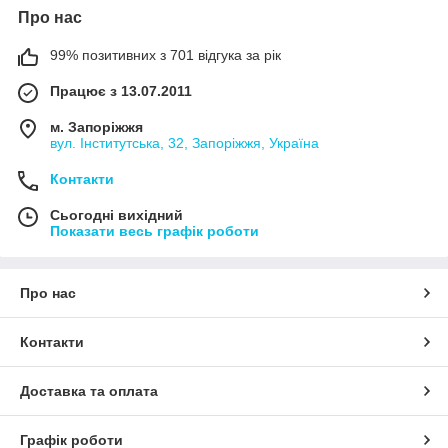
Про нас
саме вам. Наші вироби виготовлені з високоякісних
матеріалів, таких як метал, скло, пластик, дерево та інші,
тому вони будуть служити вам довгий час.
99% позитивних з 701 відгука за рік
Набори біжутерії стануть чудовим подарунком для вашої
Працює з 13.07.2011
коханої, мами, сестри, подруги або колеги. Вони підійдуть як
для повсякденного використання, так і для особливих
м. Запоріжжя
випадків, допоможуть підкреслити ваш стиль та надати
вул. Інститутська, 32, Запоріжжя, Україна
образу завершеності.
Контакти
Завітайте до нашого інтернет-магазину та оберіть набір
біжутерії, який сподобається саме вам!
Сьогодні вихідний
Показати весь графік роботи
Про нас
Контакти
Доставка та оплата
Графік роботи