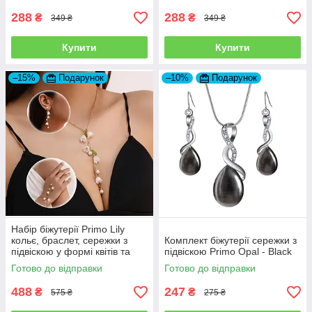
288
288
₴
₴
349 ₴
349 ₴
Купити
Купити
–15%
Подарунок
–10%
Подарунок
Набір біжутерії Primo Lily
кольє, браслет, сережки з
Комплект біжутерії сережки з
підвіскою у формі квітів та
підвіскою Primo Opal - Black
перлин – Gold
Готово до відправки
Готово до відправки
488
247
₴
₴
575 ₴
275 ₴