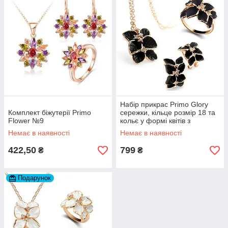
Набір прикрас Primo Glory
Комплект біжутерії Primo
сережки, кільце розмір 18 та
Flower №9
кольє у формі квітів з
чорними пелюстками та
Немає в наявності
Немає в наявності
кристалами – Gold&Black
422,50
799
₴
₴
Подарунок