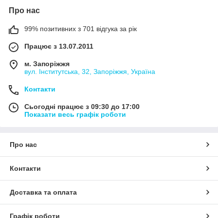
перенапруги та можливістю інтеграції в розумні домашні
Про нас
системи. Ідеально підходять для освітлення, кухонних
приладів, обігрівачів та електроніки. Оберіть розумну розетку,
99% позитивних з 701 відгука за рік
яка зробить ваше життя зручнішим та технологічнішим.
Працює з 13.07.2011
м. Запоріжжя
вул. Інститутська, 32, Запоріжжя, Україна
Контакти
Сьогодні працює з 09:30 до 17:00
Показати весь графік роботи
Про нас
Контакти
Доставка та оплата
Графік роботи