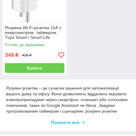
Розумна Wi-Fi розетка 16А з
енергометром, таймером,
Tuya Smart і Smart Life
сумісна з Google Home та
Готово до відправки
Alexa - White
348
₴
425 ₴
Купити
Розумні розетки – це сучасне рішення для автоматизації
вашого дому та офісу. Вони дозволяють віддалено керувати
електроприладами через смартфон, планшет або голосових
помічників, таких як Google Assistant чи Alexa. Завдяки
програмованим таймерам і сценаріям, розумні розетки
допомагають економити електроенергію та забезпечують
Показати все
безпеку використання побутової техніки. У нашому каталозі
ви знайдете моделі з Wi-Fi та Bluetooth, підтримкою
вимірювання енергоспоживання, функцією захисту від