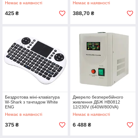
Немає в наявності
Немає в наявності
425
388,70
₴
₴
Бездротова міні-клавіатура
Джерело безперебійного
W-Shark з тачпадом White
живлення ДБЖ HB0812
ENG
12/230V (640W/800VA)
чистий сінус
Немає в наявності
Немає в наявності
375
6 488
₴
₴