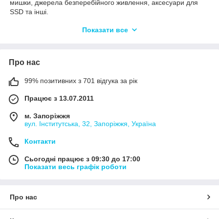
мишки, джерела безперебійного живлення, аксесуари для
SSD та інші.
Інтернет-магазин пропонує широкий вибір комп'ютерних
Показати все
комплектуючих, щоб допомогти користувачам створити або
модернізувати свої комп'ютери, а також надає інформацію
про сумісність і характеристики кожного компонента. Це дає
Про нас
змогу покупцям налаштувати свої системи під свої потреби
та отримати максимальну продуктивність від своїх
комп'ютерів.
99% позитивних з 701 відгука за рік
Працює з 13.07.2011
м. Запоріжжя
вул. Інститутська, 32, Запоріжжя, Україна
Контакти
Сьогодні працює з 09:30 до 17:00
Показати весь графік роботи
Про нас