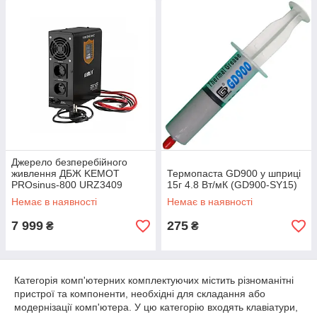
Джерело безперебійного
живлення ДБЖ KEMOT
Термопаста GD900 у шприці
PROsinus-800 URZ3409
15г 4.8 Вт/мК (GD900-SY15)
12/230V (500W/800VA)
Немає в наявності
Немає в наявності
7 999
275
₴
₴
Категорія комп'ютерних комплектуючих містить різноманітні
пристрої та компоненти, необхідні для складання або
модернізації комп'ютера. У цю категорію входять клавіатури,