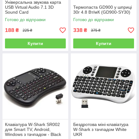
Універсальна звукова карта
USB Virtual Audio 7.1 3D
Термопаста GD900 у шприці
Sound Card
30г 4.8 Вт/мК (GD900-SY30)
Готово до відправки
Готово до відправки
188
338
₴
₴
225 ₴
375 ₴
Купити
Купити
Клавіатура W-Shark SR002
Бездротова міні-клавіатура
для Smart TV, Android,
W-Shark з тачпадом White
Windows з тачпадом - Black
UKR