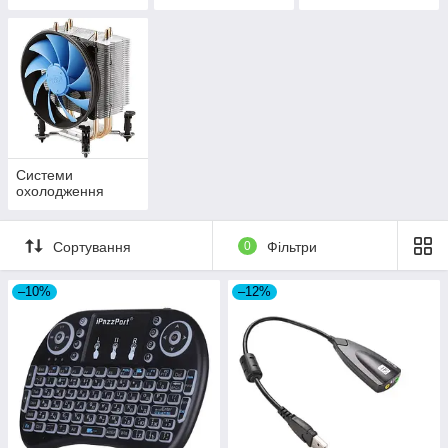
Системи
охолодження
Сортування
0
Фільтри
–10%
–12%