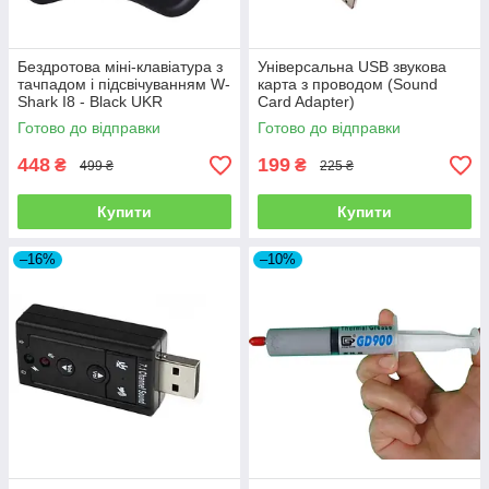
Бездротова міні-клавіатура з
Універсальна USB звукова
тачпадом і підсвічуванням W-
карта з проводом (Sound
Shark I8 - Black UKR
Card Adapter)
Готово до відправки
Готово до відправки
448
199
₴
₴
499 ₴
225 ₴
Купити
Купити
–16%
–10%