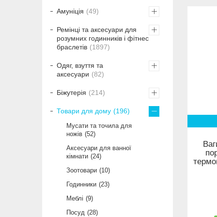
Амуніція
49
Ремінці та аксесуари для
розумних годинників і фітнес
браслетів
1897
Одяг, взуття та
аксесуари
82
Біжутерія
214
Товари для дому
196
Мусати та точила для
ножів
52
Ваг
Аксесуари для ванної
пор
кімнати
24
термо
Зоотовари
10
Годинники
23
Меблі
9
Посуд
28