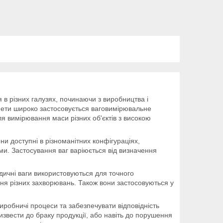
 в різних галузях, починаючи з виробництва і
мети широко застосовується ваговимірювальне
я вимірювання маси різних об'єктів з високою
и доступні в різноманітних конфігураціях,
и. Застосування ваг варіюється від визначення
дичні ваги використовуються для точного
ання різних захворювань. Також вони застосовуються у
обничі процеси та забезпечувати відповідність
извести до браку продукції, або навіть до порушення