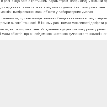
 в разі, якщо вага є критичним параметром, наприклад, у хімічній п
 дослідження також залежать від точних даних, і ваговимірювальне
ментів і вимірювання маси об'єктів у лабораторних умовах.
 зазначити, що ваговимірювальне обладнання повинно відповідати
тримки високої точності. В іншому разі, немає можливості довіряти 
ином, ваговимірювальне обладнання відіграє ключову роль у різних г
і маси об'єктів, що є невід'ємною частиною сучасного технологічного