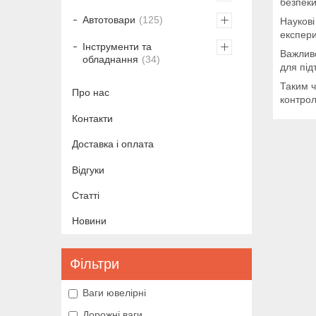
безпеки
Автотовари
125
Наукові
експери
Інструменти та
Важливо
обладнання
34
для під
Таким ч
Про нас
контрол
Контакти
Доставка і оплата
Відгуки
Статті
Новини
Фільтри
Ваги ювелірні
Дорожні ваги