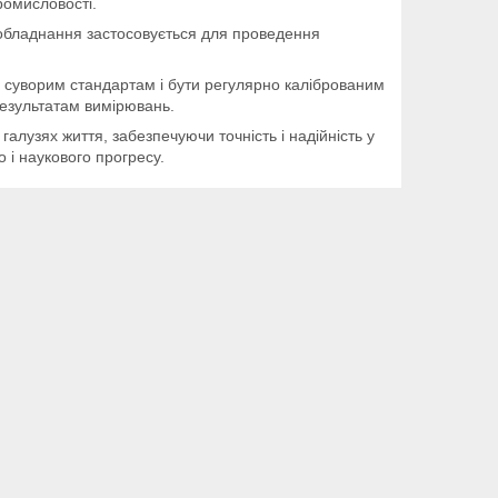
ромисловості.
 обладнання застосовується для проведення
 суворим стандартам і бути регулярно каліброваним
результатам вимірювань.
алузях життя, забезпечуючи точність і надійність у
 і наукового прогресу.