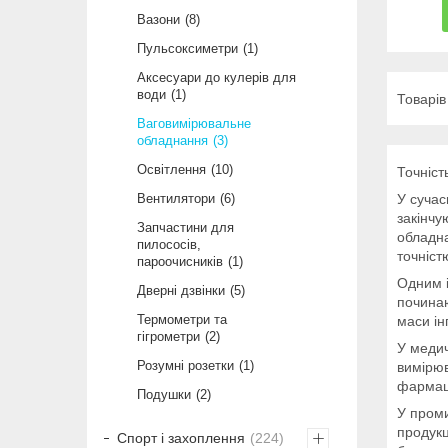
Вазони
8
Пульсоксиметри
1
Аксесуари до кулерів для
води
1
Ваговимірювальне
обладнання
3
Освітлення
10
Точніст
Вентилятори
6
У сучас
закінчу
Запчастини для
обладна
пилососів,
точніст
пароочисників
1
Одним і
Дверні дзвінки
5
починаю
Термометри та
маси ін
гігрометри
2
У медич
Розумні розетки
1
вимірюв
фармаце
Подушки
2
У проми
продукц
Спорт і захоплення
224