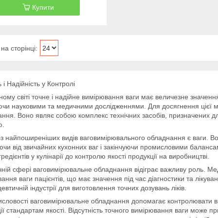
Купити
ь і Надійність у Контролі
ному світі точне і надійне вимірювання ваги має величезне значення
ючи науковими та медичними дослідженнями. Для досягнення цієї 
ння. Воно являє собою комплекс технічних засобів, призначених дл
ю.
з найпоширеніших видів ваговимірювального обладнання є ваги. Вон
чи від звичайних кухонних ваг і закінчуючи промисловими балансам
гредієнтів у кулінарії до контролю якості продукції на виробництві.
ній сфері ваговимірювальне обладнання відіграє важливу роль. Ме
ання ваги пацієнтів, що має значення під час діагностики та лікув
втичній індустрії для виготовлення точних дозувань ліків.
словості ваговимірювальне обладнання допомагає контролювати вир
ії стандартам якості. Відсутність точного вимірювання ваги може пр