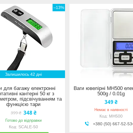
–13%
Залишилось 42 дні
и для багажу електронні
Ваги ювелірні MH500 еле
тативні кантерні 50 кг з
500g / 0.01g
метром, підсвічуванням та
349 ₴
функцією тари
Немає в наявності
348 ₴
399 ₴
MH500
Готово до відправки
+380 (50) 667-52-53
SCALE-50