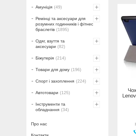
Амуніція
49
Ремінці та аксесуари для
розумних годинників і фітнес
браслетів
1895
Одяг, взуття та
аксесуари
82
Біжутерія
214
Товари для дому
196
Спорт і захоплення
224
Чох
Автотовари
125
Lenov
Інструменти та
обладнання
34
Про нас
Контакти