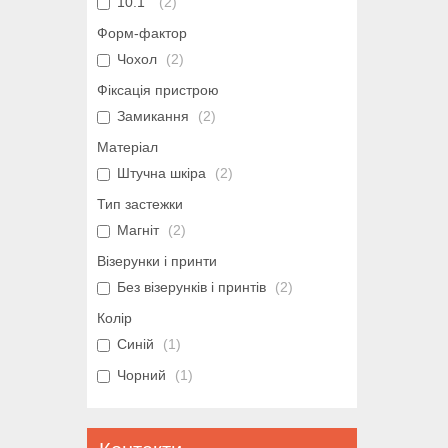
10.1"
2
Форм-фактор
Чохол
2
Фіксація пристрою
Замикання
2
Матеріал
Штучна шкіра
2
Тип застежки
Магніт
2
Візерунки і принти
Без візерунків і принтів
2
Колір
Синій
1
Чорний
1