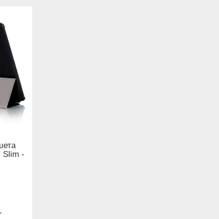
шета
 Slim -
B