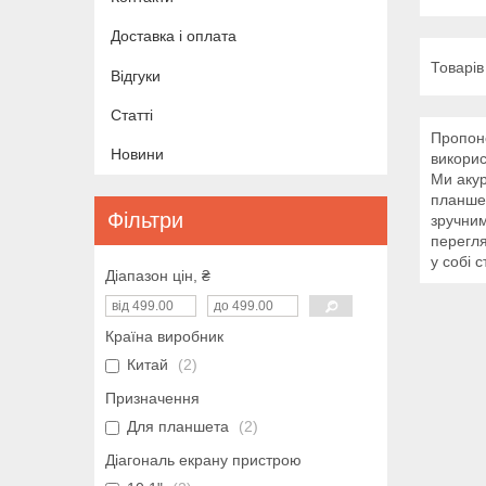
Доставка і оплата
Відгуки
Статті
Пропоно
Новини
викорис
Ми акур
планшет
Фільтри
зручним
перегля
у собі с
Діапазон цін, ₴
Країна виробник
Китай
2
Призначення
Для планшета
2
Діагональ екрану пристрою