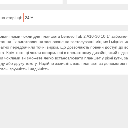
вані нами чохли для планшета Lenovo Tab 2 A10-30 10.1" забезпечую
тання. Їх виготовлення засноване на застосуванні міцних і міцнісних 
атно передбачили точні вирізи, що дозволяють повний доступ до вс
а. Крім того, ці чохли оформлені в елегантному дизайні, який підк
и чохлами ви зможете легко встановлювати планшет у різні кути, 
ду або друку тексту. Надійно захистіть ваш планшет за допомогою н
тиль, зручність і надійність.