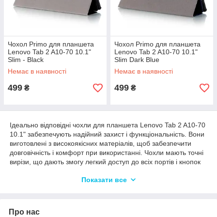
Чохол Primo для планшета
Чохол Primo для планшета
Lenovo Tab 2 A10-70 10.1"
Lenovo Tab 2 A10-70 10.1"
Slim - Black
Slim Dark Blue
Немає в наявності
Немає в наявності
499
499
₴
₴
Ідеально відповідні чохли для планшета Lenovo Tab 2 A10-70
10.1" забезпечують надійний захист і функціональність. Вони
виготовлені з високоякісних матеріалів, щоб забезпечити
довговічність і комфорт при використанні. Чохли мають точні
вирізи, що дають змогу легкий доступ до всіх портів і кнопок
на планшеті. Вони також мають стильний і елегантний
Показати все
дизайн, який додасть шик і індивідуальність вашому
пристрою. Обирайте чохли для планшета Lenovo Tab 2 A10-
70 10.1" щоб забезпечити надійний захист і надати своєму
планшету стильний вигляд.
Про нас